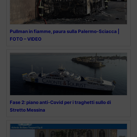
Pullman in fiamme, paura sulla Palermo-Sciacca |
FOTO – VIDEO
Fase 2: piano anti-Covid per i traghetti sullo di
Stretto Messina