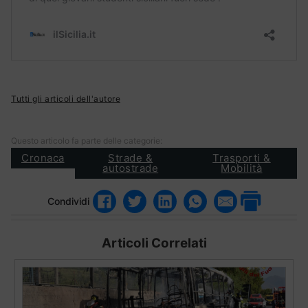
Tutti gli articoli dell'autore
Questo articolo fa parte delle categorie:
Cronaca
Strade &
Trasporti &
autostrade
Mobilità
Condividi
Articoli Correlati