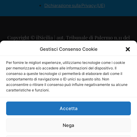
Dichiarazione sulla Privacy (UE)
Copyright © ilSicilia | aut. Tribunale di Palermo n.11 del
29/09/2015
Gestisci Consenso Cookie
Editore: Mercurio Comunicazione Soc. Coop. A.R.L.
Per fornire le migliori esperienze, utilizziamo tecnologie come i cookie
per memorizzare e/o accedere alle informazioni del dispositivo. Il
Direttore Editoriale: Maurizio Scaglione
consenso a queste tecnologie ci permetterà di elaborare dati come il
comportamento di navigazione o ID unici su questo sito. Non
Direttore Responsabile: Maria Calabrese
acconsentire o ritirare il consenso può influire negativamente su alcune
caratteristiche e funzioni.
p.zza Sant’Oliva, 9 – 90141 – Palermo – 091335557
P.IVA: 06334930820
Accetta
Mercurio Comunicazione Società Cooperativa a r.l. è
iscritta al Registro degli Operatori di Comunicazione al
Nega
numero 26988