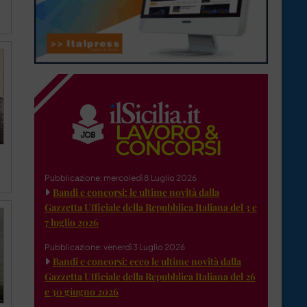
Pubblicazione: mercoledì 8 Luglio 2026
Bandi e concorsi: le ultime novità dalla
Gazzetta Ufficiale della Repubblica Italiana del 3 e
7 luglio 2026
Pubblicazione: venerdì 3 Luglio 2026
Bandi e concorsi: ecco le ultime novità dalla
Gazzetta Ufficiale della Repubblica Italiana del 26
e 30 giugno 2026