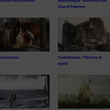
naco mefistofelico
quadrilingue” custodita alla
Zisa di Palermo
 baciamano
Castelbuono, 700 anni di
storia