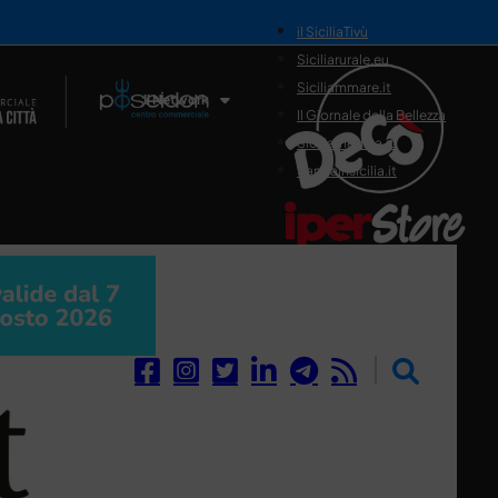
il SiciliaTivù
Siciliarurale.eu
Siciliammare.it
Il Network
Il Giornale della Bellezza
Siciliamedica.it
Sanitainsicilia.it