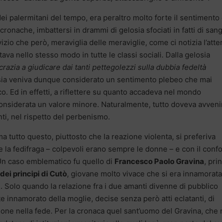
 dei palermitani del tempo, era peraltro molto forte il sentimento 
 cronache, imbattersi in drammi di gelosia sfociati in fatti di san
zio che però, meraviglia delle meraviglie, come ci notizia l’atte
tava nello stesso modo in tutte le classi sociali. Dalla gelosia
crazia a giudicare dai tanti pettegolezzi sulla dubbia fedeltà
osia veniva dunque considerato un sentimento plebeo che mai
ico. Ed in effetti, a riflettere su quanto accadeva nel mondo
considerata un valore minore. Naturalmente, tutto doveva avveni
nti, nel rispetto del perbenismo.
tutto questo, piuttosto che la reazione violenta, si preferiva
e la fedifraga – colpevoli erano sempre le donne – e con il conf
 Un caso emblematico fu quello di
Francesco Paolo Gravina
, pri
 dei principi di Cutò
, giovane molto vivace che si era innamorata
a
. Solo quando la relazione fra i due amanti divenne di pubblico
e innamorato della moglie, decise senza però atti eclatanti, di
ione nella fede. Per la cronaca quel sant’uomo del Gravina, che