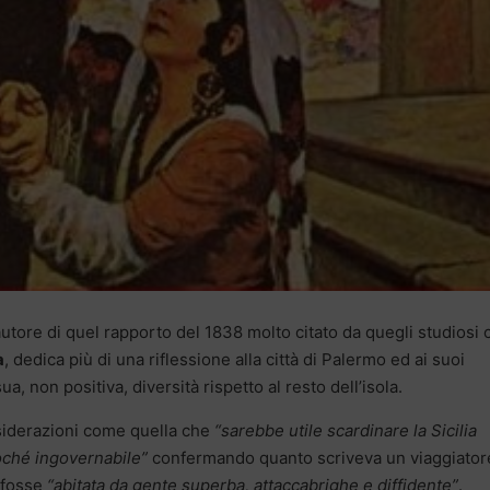
autore di quel rapporto del 1838 molto citato da quegli studiosi 
a
, dedica più di una riflessione alla città di Palermo ed ai suoi
ua, non positiva, diversità rispetto al resto dell’isola.
siderazioni come quella che
“sarebbe utile scardinare la Sicilia
soché ingovernabile”
confermando quanto scriveva un viaggiator
 fosse
“abitata da gente superba, attaccabrighe e diffidente”
.