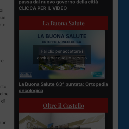
passa dal nuovo governo della città
CLICCA PER IL VIDEO
di
gue
La Buona Salute
nto
Fai clic per accettare i
cookie per questo servizio
re
La Buona Salute 63° puntata: Ortopedia
orto
oncologica
ncipe
 di
Oltre il Castello
 non