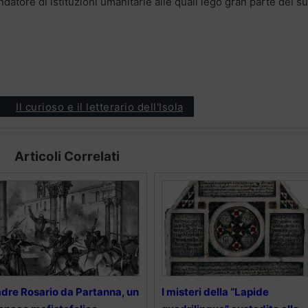
ndatore di istituzioni umanitarie alle quali legò gran parte del s
Il curioso e il letterario dell'Isola
Articoli Correlati
dre Rosario da Partanna, un
I misteri della “Lapide