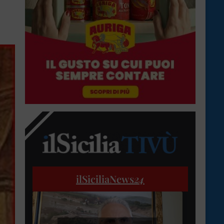
ilSiciliaNews
24