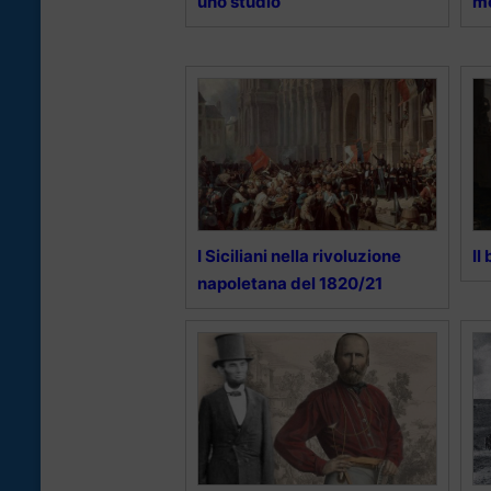
uno studio
mo
I Siciliani nella rivoluzione
Il
napoletana del 1820/21