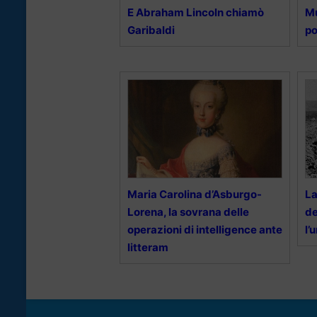
E Abraham Lincoln chiamò
Mu
Garibaldi
po
Maria Carolina d’Asburgo-
La
Lorena, la sovrana delle
de
operazioni di intelligence ante
l’
litteram