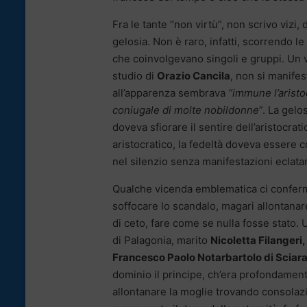
Fra le tante “non virtù”, non scrivo vizi,
gelosia. Non è raro, infatti, scorrendo le
che coinvolgevano singoli e gruppi. Un vi
studio di
Orazio Cancila
, non si manifes
all’apparenza sembrava
“immune l’aristo
coniugale di molte nobildonne
”. La gel
doveva sfiorare il sentire dell’aristocrat
aristocratico, la fedeltà doveva essere 
nel silenzio senza manifestazioni eclata
Qualche vicenda emblematica ci conferma 
soffocare lo scandalo, magari allontanar
di ceto, fare come se nulla fosse stato.
di Palagonia, marito
Nicoletta Filangeri,
Francesco Paolo Notarbartolo di Sciar
dominio il principe, ch’era profondament
allontanare la moglie trovando consolaz