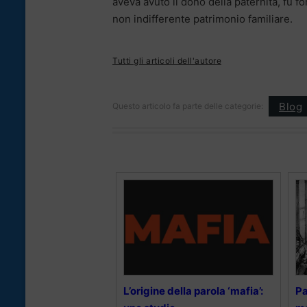
aveva avuto il dono della paternità, fu fo
non indifferente patrimonio familiare.
Tutti gli articoli dell'autore
Blog
Questo articolo fa parte delle categorie:
L’origine della parola ‘mafia’:
Pa