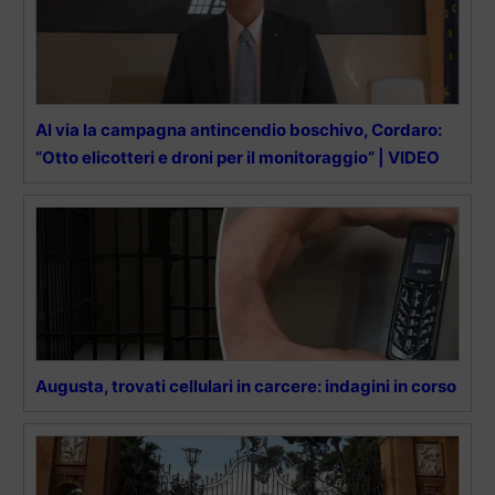
Al via la campagna antincendio boschivo, Cordaro:
“Otto elicotteri e droni per il monitoraggio” | VIDEO
Augusta, trovati cellulari in carcere: indagini in corso