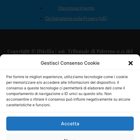
Disconoscimento
Dichiarazione sulla Privacy (UE)
Copyright © ilSicilia | aut. Tribunale di Palermo n.11 del
29/09/2015
Gestisci Consenso Cookie
Editore: Mercurio Comunicazione Soc. Coop. A.R.L.
Per fornire le migliori esperienze, utilizziamo tecnologie come i cookie
per memorizzare e/o accedere alle informazioni del dispositivo. Il
Direttore Editoriale: Maurizio Scaglione
consenso a queste tecnologie ci permetterà di elaborare dati come il
comportamento di navigazione o ID unici su questo sito. Non
Direttore Responsabile: Maria Calabrese
acconsentire o ritirare il consenso può influire negativamente su alcune
caratteristiche e funzioni.
p.zza Sant’Oliva, 9 – 90141 – Palermo – 091335557
P.IVA: 06334930820
Accetta
Mercurio Comunicazione Società Cooperativa a r.l. è
iscritta al Registro degli Operatori di Comunicazione al