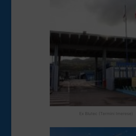
Ex Blutec (Termini Imerese)