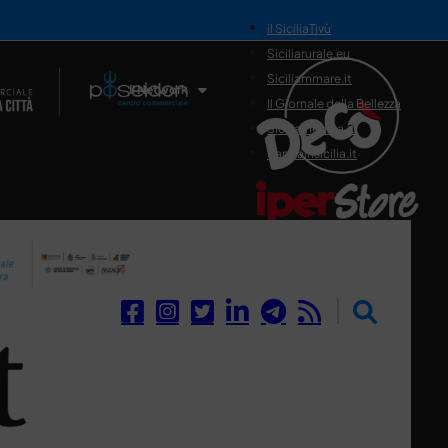
il SiciliaTivù
Siciliarurale.eu
Siciliammare.it
Il Network
Il Giornale della Bellezza
Siciliamedica.it
Sanitainsicilia.it