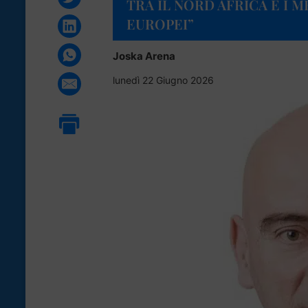
TRA IL NORD AFRICA E I 
EUROPEI”
Joska Arena
lunedì 22 Giugno 2026