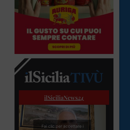
ilSiciliaNews
24
Fai clic per accettare i