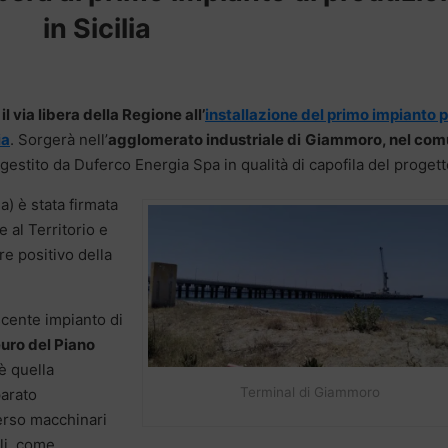
in Sicilia
il via libera della Regione all’
installazione del primo impianto 
ia
. Sorgerà nell’
agglomerato industriale di
Giammoro, nel com
 gestito da Duferco Energia Spa in qualità di capofila del progett
a) è stata firmata
 al Territorio e
re positivo della
.
scente impianto di
euro del Piano
 è quella
Terminal di Giammoro
parato
verso macchinari
li, come