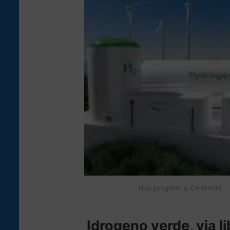
Hub progetto a Carlentini
Idrogeno verde, via l