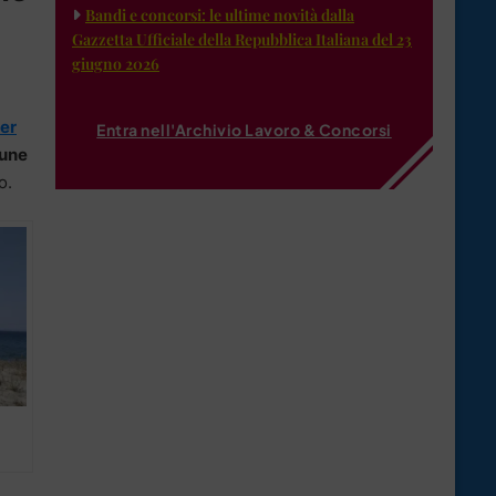
Bandi e concorsi: le ultime novità dalla
Gazzetta Ufficiale della Repubblica Italiana del 23
giugno 2026
per
Entra nell'Archivio Lavoro & Concorsi
une
o.