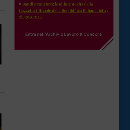
Bandi e concorsi: le ultime novità dalla
Gazzetta Ufficiale della Repubblica Italiana del 23
giugno 2026
Entra nell'Archivio Lavoro & Concorsi
d