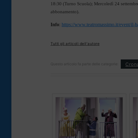
18:30 (Turno Scuola); Mercoledì 24 settembre
abbonamento).
Info
:
https://www.teatromassimo.it/event/il-ba
Tutti gli articoli dell'autore
Cron
Questo articolo fa parte delle categorie: