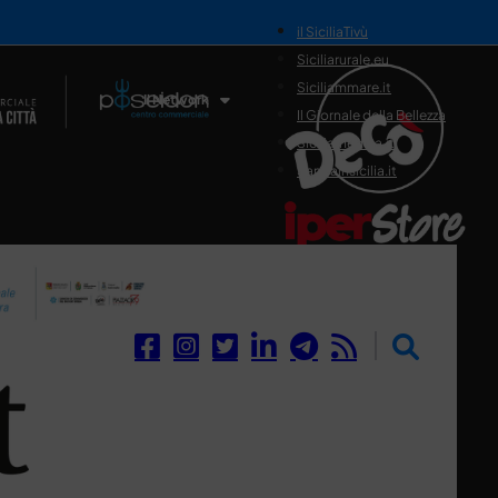
il SiciliaTivù
Siciliarurale.eu
Siciliammare.it
Il Network
Il Giornale della Bellezza
Siciliamedica.it
Sanitainsicilia.it