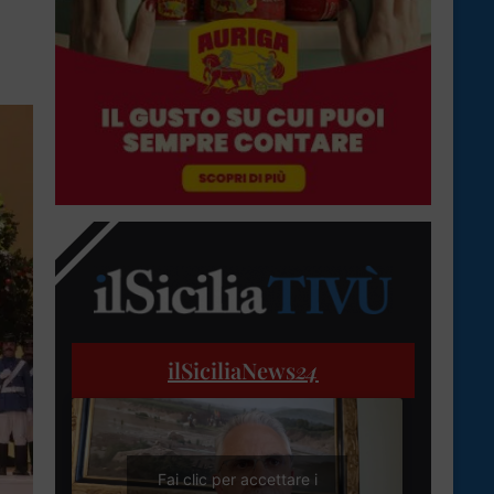
ilSiciliaNews
24
Fai clic per accettare i