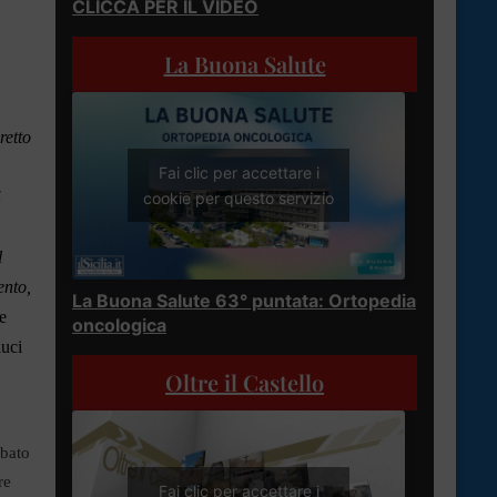
CLICCA PER IL VIDEO
La Buona Salute
retto
Fai clic per accettare i
5
cookie per questo servizio
l
ento,
La Buona Salute 63° puntata: Ortopedia
e
oncologica
luci
Oltre il Castello
abato
re
Fai clic per accettare i