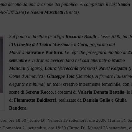
mina
accolto da una ovazione del pubblico.
A completare il cast
Simón
llo/Ufficiale
Berta
) e
Noemi Muschetti
(
).
prodige
Sul podio il direttore
Riccardo Bisatti
, classe 2000, ha di
l’
Orchestra del Teatro Massimo
e il
Coro,
preparato dal
Maestro
Salvatore Punturo
.
Le repliche proseguiranno fino al
2
settembre
e vedranno avvicendarsi nel cast alternativo
Matteo
Rosina
Mancini
(Figaro),
Laura Verrecchia
(
),
Pavel Kolgatin
(
I
Conte d’Almaviva),
Giuseppe Toia
(Bartolo). A firmare l’allestim
elegante e minimal, un team
creativ
o
interamente femminile, con l
scene di
Serena Rocco
, i costumi di
Valeria Donata Bettella
, le 
di
Fiammetta Baldiserri
, realizzate da
Daniela Gullo
e
Giulia
Bandera
.
bre, ore 18:30 (Turno B); Venerdì 19 settembre, ore 20:00 (Turno F); S
; Domenica 21 settembre, ore 18:30 (Turno D); Martedì 23 settembre, o