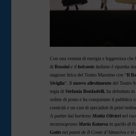
Con una ventata di energia e leggerezza che 
di
Rossini
e il
belcanto
italiano
è
ripartita d
stagione lirica del Teatro Massimo con “
Il B
Siviglia
“.
Il
nuovo allestimento
del Teatro M
regia di
Stefania Bonfadelli
,
ha debuttato in
ordine di posto e
ha conquistato il pubblico
c
comicità
e un cast di specialisti di prim’ordin
A partire da
l baritono
Mattia Olivieri
nel ruo
R
mezzosoprano
Maria Kataeva
in quello di
Gatin
nei panni de Il Conte d’Almaviva e in 