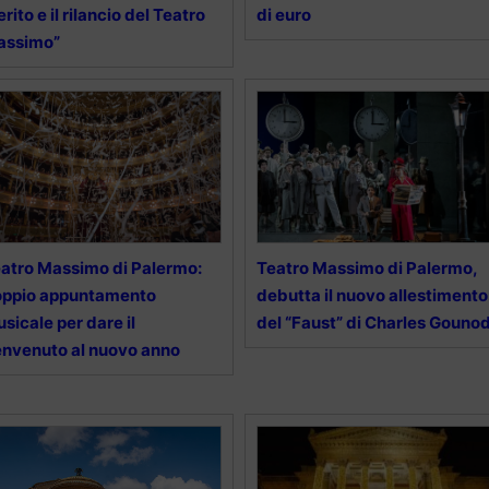
rito e il rilancio del Teatro
di euro
assimo”
atro Massimo di Palermo:
Teatro Massimo di Palermo,
oppio appuntamento
debutta il nuovo allestimento
sicale per dare il
del “Faust” di Charles Gouno
nvenuto al nuovo anno