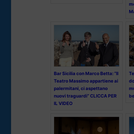
me
M
Bar Sicilia con Marco Betta: “Il
Te
Teatro Massimo appartiene ai
d
palermitani, ci aspettano
mu
nuovi traguardi” CLICCA PER
be
IL VIDEO