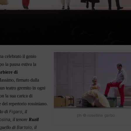
ha celebrato
il genio
opo la pausa estiva la
arbiere di
assimo, firmato dalla
 un teatro gremito in ogni
on la sua carica di
e del repertorio rossiniano.
Figaro
lo di
, il
ph © rosellina garbo
osina
, il tenore
Ruzil
Bartolo,
quello di
il