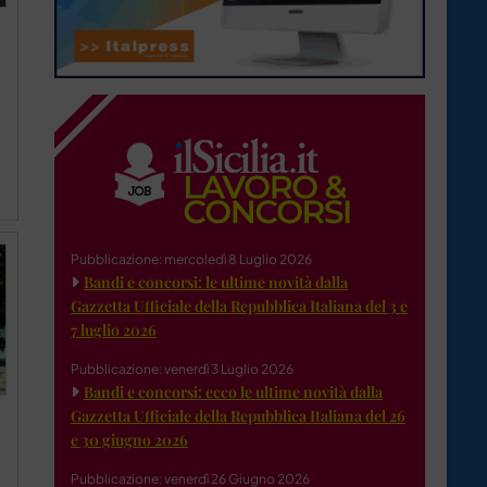
Pubblicazione: mercoledì 8 Luglio 2026
Bandi e concorsi: le ultime novità dalla
Gazzetta Ufficiale della Repubblica Italiana del 3 e
7 luglio 2026
Pubblicazione: venerdì 3 Luglio 2026
Bandi e concorsi: ecco le ultime novità dalla
Gazzetta Ufficiale della Repubblica Italiana del 26
e 30 giugno 2026
Pubblicazione: venerdì 26 Giugno 2026