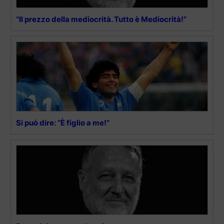
“Il prezzo della mediocrità. Tutto è Mediocrità!”
Si può dire: “È figlio a me!”