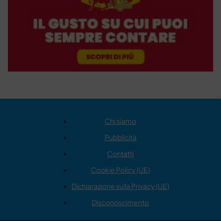
Chi siamo
Pubblicità
Contatti
Cookie Policy (UE)
Dichiarazione sulla Privacy (UE)
Disconoscimento