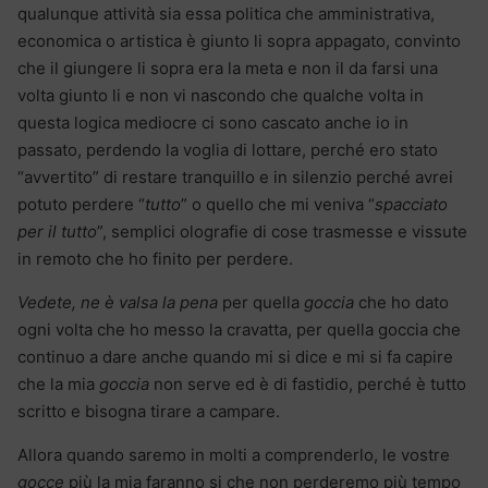
qualunque attività sia essa politica che amministrativa,
economica o artistica è giunto li sopra appagato, convinto
che il giungere li sopra era la meta e non il da farsi una
volta giunto li e non vi nascondo che qualche volta in
questa logica mediocre ci sono cascato anche io in
passato, perdendo la voglia di lottare, perché ero stato
“avvertito” di restare tranquillo e in silenzio perché avrei
potuto perdere “
tutto
” o quello che mi veniva “
spacciato
per il tutto
”, semplici olografie di cose trasmesse e vissute
in remoto che ho finito per perdere.
Vedete, ne è valsa la pena
per quella
goccia
che ho dato
ogni volta che ho messo la cravatta, per quella goccia che
continuo a dare anche quando mi si dice e mi si fa capire
che la mia
goccia
non serve ed è di fastidio, perché è tutto
scritto e bisogna tirare a campare.
Allora quando saremo in molti a comprenderlo, le vostre
gocce
più la mia faranno si che non perderemo più tempo