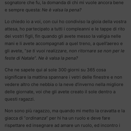
sognatore che fu, la domanda di chi mi vuole ancora bene
e sempre questa:
Ne è valsa la pena?
Lo chiedo io a voi, con cui ho condiviso la gioia della vostra
attesa, ho partecipato a tutti i compleanni e le tappe di rito
dei vostri figli, fin quando gli avete messo la valigia nelle
mani e li avete accompagnati a quel treno, a quell’aereo e
gli avete, “
se ti vuoi realizzare, non ritornare se non per le
feste di Natale
”.
Ne è valsa la pena?
Che ne sapete qui al sole 300 giorni su 365 cosa
significare la mattina spannare i vetri delle finestre e non
vedere altro che nebbia o la neve d’inverno nella migliore
delle giornate, voi che gli avete creato il sole dentro a
questi ragazzi.
Non sono più ragazzo, ma quando mi metto la cravatta e la
giacca di “
ordinanza
” per hi ha un ruolo e deve fare
rispettare ed insegnare ad amare un ruolo, ed incontro i