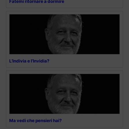
Fatemi ritornare a dormire
L’Indivia e l’Invidia?
Ma vedi che pensieri hai?