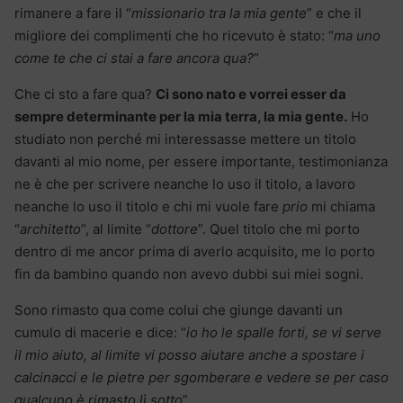
rimanere a fare il “
missionario tra la mia gente
” e che il
migliore dei complimenti che ho ricevuto è stato: “
ma uno
come te che ci stai a fare ancora qua?
”
Che ci sto a fare qua?
Ci sono nato e vorrei esser da
sempre determinante per la mia terra, la mia gente.
Ho
studiato non perché mi interessasse mettere un titolo
davanti al mio nome, per essere importante, testimonianza
ne è che per scrivere neanche lo uso il titolo, a lavoro
neanche lo uso il titolo e chi mi vuole fare
prio
mi chiama
“
architetto
”, al limite “
dottore
”. Quel titolo che mi porto
dentro di me ancor prima di averlo acquisito, me lo porto
fin da bambino quando non avevo dubbi sui miei sogni.
Sono rimasto qua come colui che giunge davanti un
cumulo di macerie e dice: “
io ho le spalle forti, se vi serve
il mio aiuto, al limite vi posso aiutare anche a spostare i
calcinacci e le pietre per sgomberare e vedere se per caso
qualcuno è rimasto lì sotto
”.