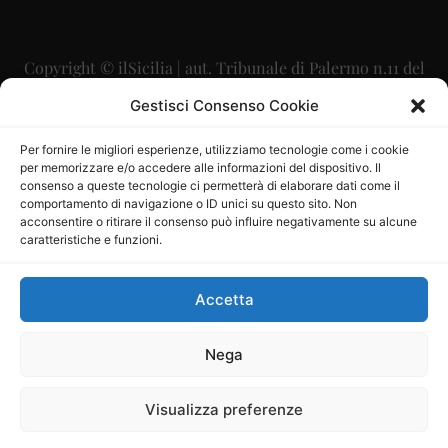
Copyright © ilSicilia | aut. Tribunale di Palermo n.11 del
29/09/2015
Gestisci Consenso Cookie
Editore: Mercurio Comunicazione Soc. Coop. A.R.L.
Per fornire le migliori esperienze, utilizziamo tecnologie come i cookie
per memorizzare e/o accedere alle informazioni del dispositivo. Il
Direttore Editoriale: Maurizio Scaglione
consenso a queste tecnologie ci permetterà di elaborare dati come il
comportamento di navigazione o ID unici su questo sito. Non
Direttore Responsabile: Maria Calabrese
acconsentire o ritirare il consenso può influire negativamente su alcune
caratteristiche e funzioni.
p.zza Sant’Oliva, 9 – 90141 – Palermo – 091335557
P.IVA: 06334930820
Accetta
Mercurio Comunicazione Società Cooperativa a r.l. è
iscritta al Registro degli Operatori di Comunicazione al
Nega
numero 26988
Visualizza preferenze
Sito gestito da
La Digitale srl
–
info@ladigitale.it