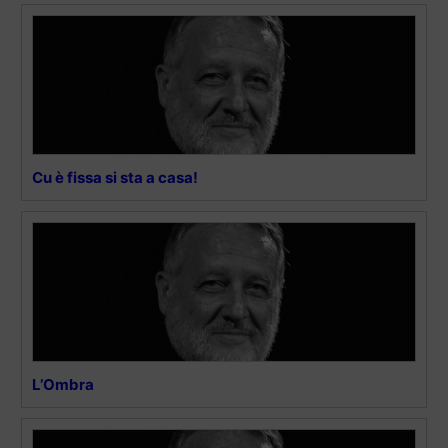
Cu è fissa si sta a casa!
L’Ombra