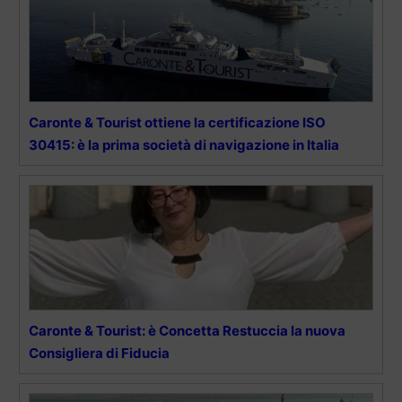
Caronte & Tourist ottiene la certificazione ISO
30415: è la prima società di navigazione in Italia
Caronte & Tourist: è Concetta Restuccia la nuova
Consigliera di Fiducia