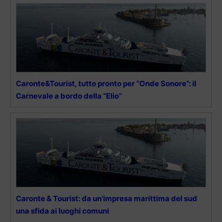
Caronte&Tourist, tutto pronto per “Onde Sonore”: il
Carnevale a bordo della “Elio”
Caronte & Tourist: da un’impresa marittima del sud
una sfida ai luoghi comuni