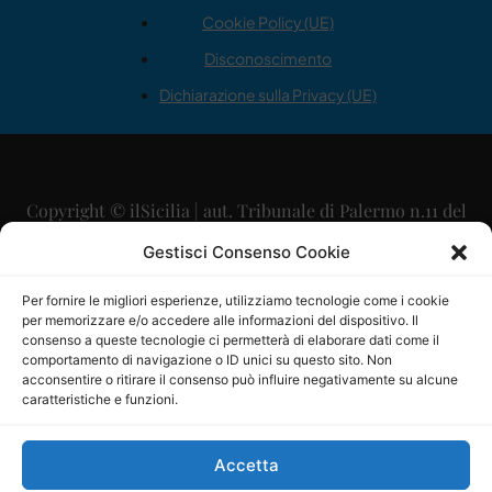
Cookie Policy (UE)
Disconoscimento
Dichiarazione sulla Privacy (UE)
Copyright © ilSicilia | aut. Tribunale di Palermo n.11 del
29/09/2015
Gestisci Consenso Cookie
Editore: Mercurio Comunicazione Soc. Coop. A.R.L.
Per fornire le migliori esperienze, utilizziamo tecnologie come i cookie
per memorizzare e/o accedere alle informazioni del dispositivo. Il
Direttore Editoriale: Maurizio Scaglione
consenso a queste tecnologie ci permetterà di elaborare dati come il
comportamento di navigazione o ID unici su questo sito. Non
Direttore Responsabile: Maria Calabrese
acconsentire o ritirare il consenso può influire negativamente su alcune
caratteristiche e funzioni.
p.zza Sant’Oliva, 9 – 90141 – Palermo – 091335557
P.IVA: 06334930820
Accetta
Mercurio Comunicazione Società Cooperativa a r.l. è