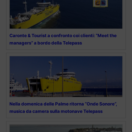
Caronte & Tourist a confronto coi clienti: “Meet the
managers” a bordo della Telepass
Nella domenica delle Palme ritorna “Onde Sonore”,
musica da camera sulla motonave Telepass