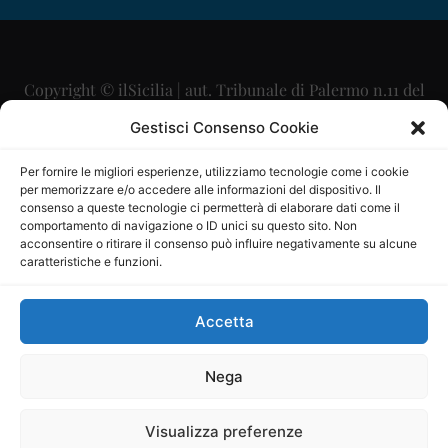
Copyright © ilSicilia | aut. Tribunale di Palermo n.11 del
29/09/2015
Gestisci Consenso Cookie
Editore: Mercurio Comunicazione Soc. Coop. A.R.L.
Per fornire le migliori esperienze, utilizziamo tecnologie come i cookie
per memorizzare e/o accedere alle informazioni del dispositivo. Il
Direttore Editoriale: Maurizio Scaglione
consenso a queste tecnologie ci permetterà di elaborare dati come il
comportamento di navigazione o ID unici su questo sito. Non
Direttore Responsabile: Maria Calabrese
acconsentire o ritirare il consenso può influire negativamente su alcune
caratteristiche e funzioni.
p.zza Sant’Oliva, 9 – 90141 – Palermo – 091335557
P.IVA: 06334930820
Accetta
Mercurio Comunicazione Società Cooperativa a r.l. è
iscritta al Registro degli Operatori di Comunicazione al
Nega
numero 26988
Visualizza preferenze
Sito gestito da
La Digitale srl
–
info@ladigitale.it