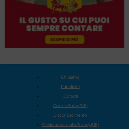
Chi siamo
Pubblicità
Contatti
Cookie Policy (UE)
Disconoscimento
Dichiarazione sulla Privacy (UE)