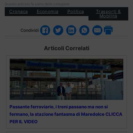
Questo articolo fa parte delle categorie:
Cronaca
Economia
Politica
Trasporti &
Mobilità
Condividi
Articoli Correlati
Passante ferroviario, i treni passano ma non si
fermano, la stazione fantasma di Maredolce CLICCA
PER IL VIDEO