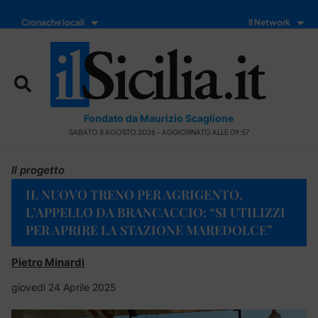
Cronache locali
Il Network
Fondato da Maurizio Scaglione
SABATO 8 AGOSTO 2026 - AGGIORNATO ALLE 09:57
Il progetto
IL NUOVO TRENO PER AGRIGENTO,
L’APPELLO DA BRANCACCIO: “SI UTILIZZI
PER APRIRE LA STAZIONE MAREDOLCE”
Pietro Minardi
giovedì 24 Aprile 2025