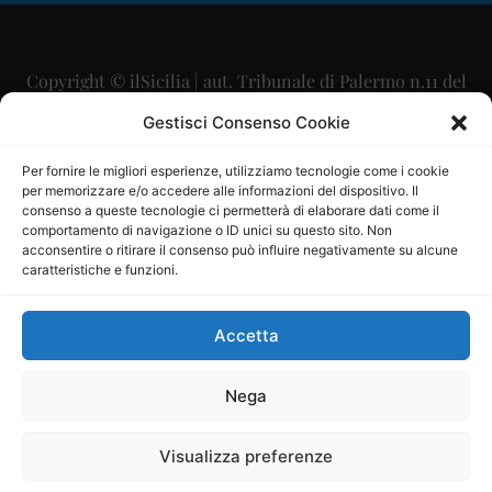
Copyright © ilSicilia | aut. Tribunale di Palermo n.11 del
29/09/2015
Gestisci Consenso Cookie
Editore: Mercurio Comunicazione Soc. Coop. A.R.L.
Per fornire le migliori esperienze, utilizziamo tecnologie come i cookie
per memorizzare e/o accedere alle informazioni del dispositivo. Il
Direttore Editoriale: Maurizio Scaglione
consenso a queste tecnologie ci permetterà di elaborare dati come il
comportamento di navigazione o ID unici su questo sito. Non
Direttore Responsabile: Maria Calabrese
acconsentire o ritirare il consenso può influire negativamente su alcune
caratteristiche e funzioni.
p.zza Sant’Oliva, 9 – 90141 – Palermo – 091335557
P.IVA: 06334930820
Accetta
Mercurio Comunicazione Società Cooperativa a r.l. è
iscritta al Registro degli Operatori di Comunicazione al
Nega
numero 26988
Visualizza preferenze
Sito gestito da
La Digitale srl
–
info@ladigitale.it