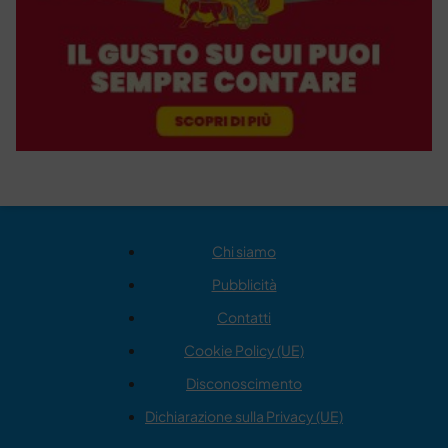
Chi siamo
Pubblicità
Contatti
Cookie Policy (UE)
Disconoscimento
Dichiarazione sulla Privacy (UE)