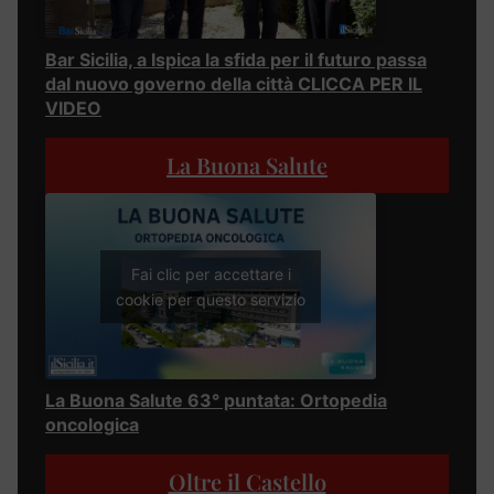
Bar Sicilia, a Ispica la sfida per il futuro passa
dal nuovo governo della città CLICCA PER IL
VIDEO
La Buona Salute
Fai clic per accettare i
cookie per questo servizio
La Buona Salute 63° puntata: Ortopedia
oncologica
Oltre il Castello