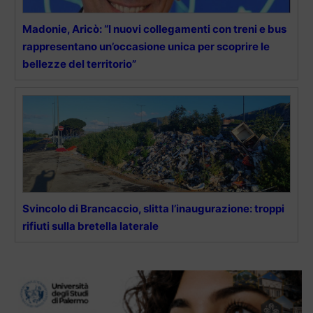
Madonie, Aricò: “I nuovi collegamenti con treni e bus
rappresentano un’occasione unica per scoprire le
bellezze del territorio”
Svincolo di Brancaccio, slitta l’inaugurazione: troppi
rifiuti sulla bretella laterale