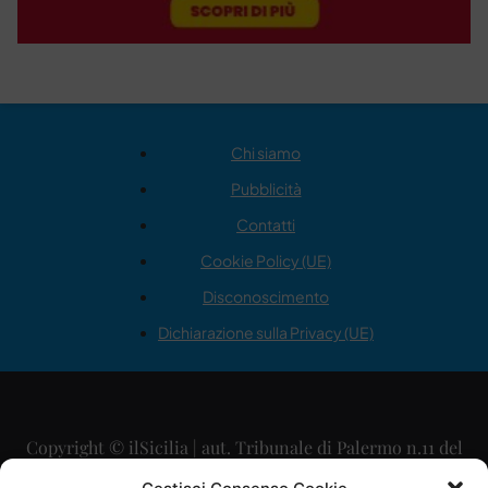
Chi siamo
Pubblicità
Contatti
Cookie Policy (UE)
Disconoscimento
Dichiarazione sulla Privacy (UE)
Copyright © ilSicilia | aut. Tribunale di Palermo n.11 del
29/09/2015