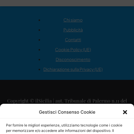
Chi siamo
Pubblicità
Contatti
Cookie Policy (UE)
Disconoscimento
Dichiarazione sulla Privacy (UE)
Copyright © ilSicilia | aut. Tribunale di Palermo n.11 del
29/09/2015
Gestisci Consenso Cookie
Editore: Mercurio Comunicazione Soc. Coop. A.R.L.
Per fornire le migliori esperienze, utilizziamo tecnologie come i cookie
per memorizzare e/o accedere alle informazioni del dispositivo. Il