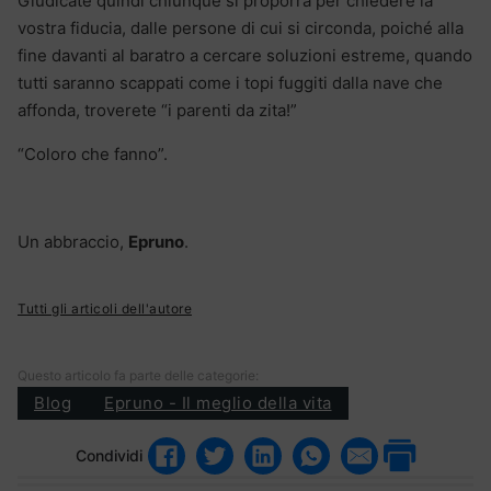
Giudicate quindi chiunque si proporrà per chiedere la
vostra fiducia, dalle persone di cui si circonda, poiché alla
fine davanti al baratro a cercare soluzioni estreme, quando
tutti saranno scappati come i topi fuggiti dalla nave che
affonda, troverete “i parenti da zita!”
“Coloro che fanno”.
Un abbraccio,
Epruno
.
Tutti gli articoli dell'autore
Questo articolo fa parte delle categorie:
Blog
Epruno - Il meglio della vita
Condividi