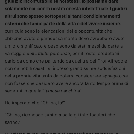
giudizio inconfutabile su noi stessi, lo possiamo dare
solamente noi, con la nostra onestà intellettuale. I giudizi
altrui sono spesso sottoposti ai tanti condizionamenti
esterni che fanno parte della vita e del vivere insieme.
I
curricula sono le elencazioni delle opportunità che
abbiamo avuto e paradossalmente dove avrebbero avuto
un loro significato e peso sono da stati messi da parte a
vantaggio
dell’intuitu personae
, per il resto, credetemi,
parlo da uomo che partendo da quel tre del Prof Alfredo e
non da nobili casati, si è preso grandissime soddisfazioni
nella propria vita tanto da potersi considerare appagato se
non fosse che desidero avere ancora tanto tempo prima di
sedermi in quella “
famosa panchina
”.
Ho imparato che “Chi sa, fa!”
“Chi sa, riconosce subito a pelle gli interlocutori che
sanno.”