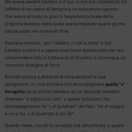
Ma aveva davanti bambini e il suo cuore era combattuto tra
l’affetto di un padre di famiglia e un educatore rigoroso
che aveva provato in guerra l’esperienza finale della
prigionia tedesca dalla quale aveva imparato quelle poche
parole usate nei momenti d’ira.
Ripeteva sempre, “
per l’Italiano ci voli a zotta
” e noi
bambini a stare li a capire cosa fosse questa
zotta
per poi
comprendere che si trattava di un frustino o comunque un
sinonimo di pugno di ferro.
Ricordo ancora a distanza di cinquant’anni le sue
spiegazioni, in rima siciliana che accompagnava
quella “
x
”
incognita
da un primo membro ad un secondo membro
chiamato “
a signora du latu
” o quelle soluzioni che
accompagnavano la “
x al quadrato
” del tipo: “
ne si scappa
e ne si fui, x al quadrato è dui (2)
”.
Quante risate, ma chi lo avrebbe mai dimenticato e quanti