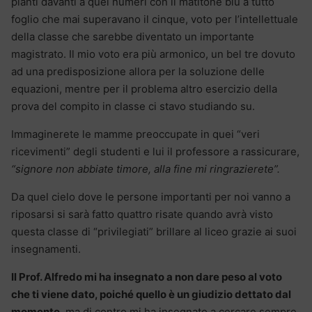
pianti davanti a quei numeri con il matitone blu a tutto
foglio che mai superavano il cinque, voto per l’intellettuale
della classe che sarebbe diventato un importante
magistrato. Il mio voto era più armonico, un bel tre dovuto
ad una predisposizione allora per la soluzione delle
equazioni, mentre per il problema altro esercizio della
prova del compito in classe ci stavo studiando su.
Immaginerete le mamme preoccupate in quei “veri
ricevimenti” degli studenti e lui il professore a rassicurare,
“signore non abbiate timore, alla fine mi ringrazierete”.
Da quel cielo dove le persone importanti per noi vanno a
riposarsi si sarà fatto quattro risate quando avrà visto
questa classe di “privilegiati” brillare al liceo grazie ai suoi
insegnamenti.
Il Prof. Alfredo mi ha insegnato a non dare peso al voto
che ti viene dato, poiché quello è un giudizio dettato dal
momento
, ma di contro mi ha insegnato a cercare sempre