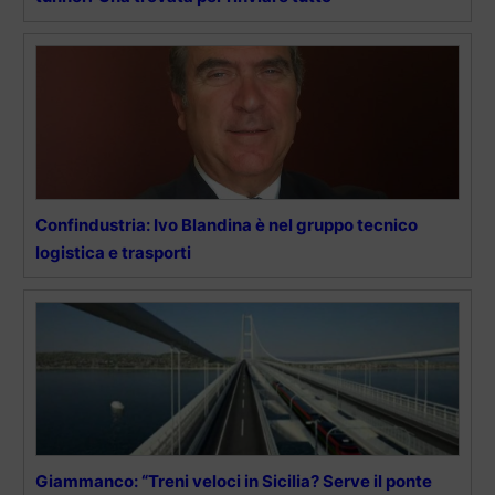
Confindustria: Ivo Blandina è nel gruppo tecnico
logistica e trasporti
Giammanco: “Treni veloci in Sicilia? Serve il ponte