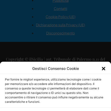
Pubblicità
Contatti
Cookie Policy (UE)
Dichiarazione sulla Privacy (UE)
Disconoscimento
Copyright © ilSicilia | aut. Tribunale di Palermo n.11 del
29/09/2015
Gestisci Consenso Cookie
Editore: Mercurio Comunicazione Soc. Coop. A.R.L.
Per fornire le migliori esperienze, utilizziamo tecnologie come i cookie
per memorizzare e/o accedere alle informazioni del dispositivo. Il
Direttore Editoriale: Maurizio Scaglione
consenso a queste tecnologie ci permetterà di elaborare dati come il
comportamento di navigazione o ID unici su questo sito. Non
Direttore Responsabile: Maria Calabrese
acconsentire o ritirare il consenso può influire negativamente su alcune
caratteristiche e funzioni.
p.zza Sant’Oliva, 9 – 90141 – Palermo – 091335557