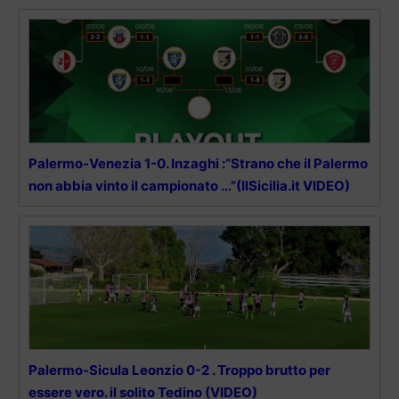
Palermo-Venezia 1-0. Inzaghi :”Strano che il Palermo
non abbia vinto il campionato …”(IlSicilia.it VIDEO)
Palermo-Sicula Leonzio 0-2 . Troppo brutto per
essere vero. il solito Tedino (VIDEO)