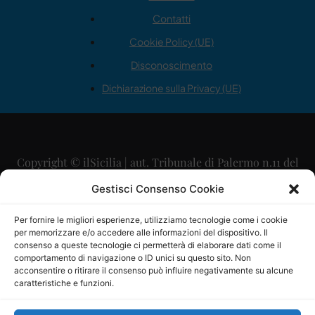
Contatti
Cookie Policy (UE)
Disconoscimento
Dichiarazione sulla Privacy (UE)
Copyright © ilSicilia | aut. Tribunale di Palermo n.11 del
29/09/2015
Gestisci Consenso Cookie
Editore: Mercurio Comunicazione Soc. Coop. A.R.L.
Per fornire le migliori esperienze, utilizziamo tecnologie come i cookie
per memorizzare e/o accedere alle informazioni del dispositivo. Il
Direttore Editoriale: Maurizio Scaglione
consenso a queste tecnologie ci permetterà di elaborare dati come il
comportamento di navigazione o ID unici su questo sito. Non
Direttore Responsabile: Maria Calabrese
acconsentire o ritirare il consenso può influire negativamente su alcune
caratteristiche e funzioni.
p.zza Sant’Oliva, 9 – 90141 – Palermo – 091335557