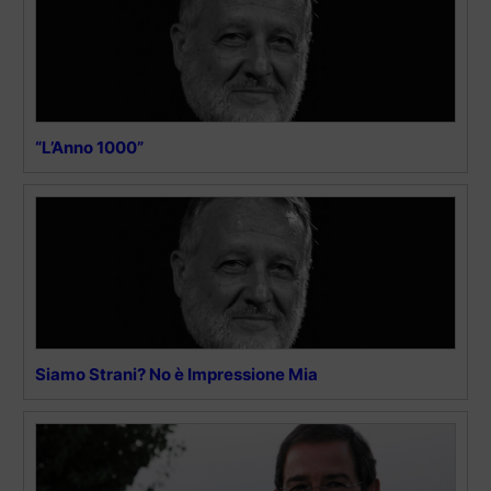
“L’Anno 1000”
Siamo Strani? No è Impressione Mia