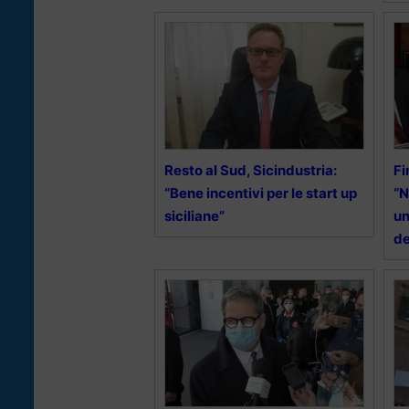
Resto al Sud, Sicindustria:
Fi
“Bene incentivi per le start up
“N
siciliane”
un
de