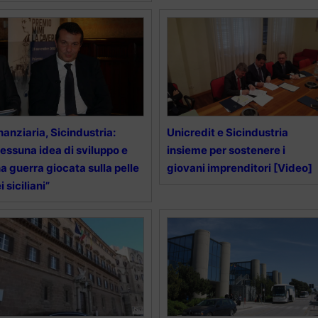
nanziaria, Sicindustria:
Unicredit e Sicindustria
essuna idea di sviluppo e
insieme per sostenere i
a guerra giocata sulla pelle
giovani imprenditori [Video]
i siciliani”