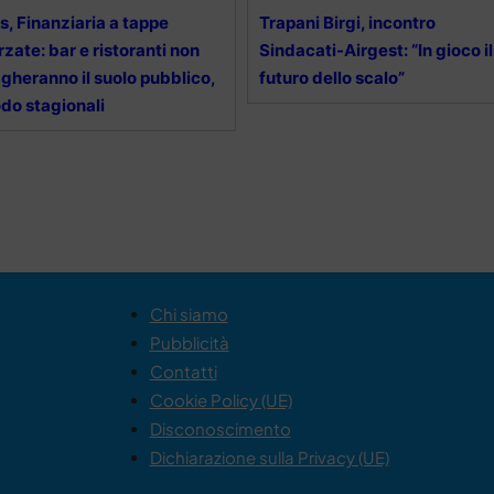
s, Finanziaria a tappe
Trapani Birgi, incontro
rzate: bar e ristoranti non
Sindacati-Airgest: “In gioco il
gheranno il suolo pubblico,
futuro dello scalo”
do stagionali
Chi siamo
Pubblicità
Contatti
Cookie Policy (UE)
Disconoscimento
Dichiarazione sulla Privacy (UE)