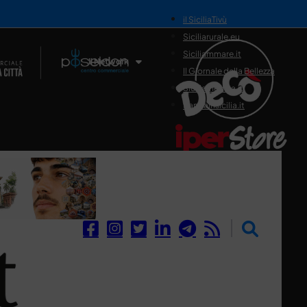
il SiciliaTivù
Siciliarurale.eu
Siciliammare.it
Il Network
Il Giornale della Bellezza
Siciliamedica.it
Sanitainsicilia.it