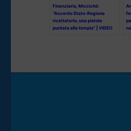
Finanziaria, Miccichè:
Ar
“Accordo Stato-Regione
fo
ricattatorio, una pistola
pa
puntata alla tempia” | VIDEO
no