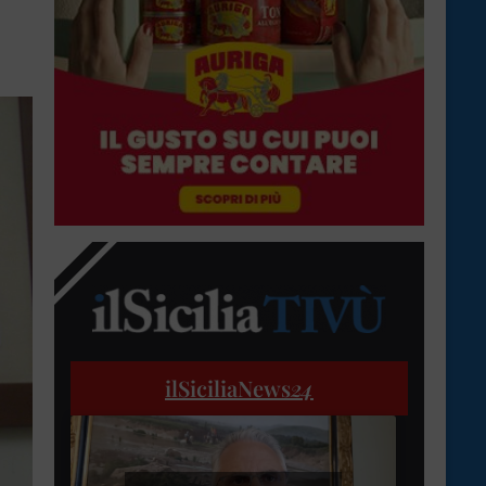
ilSiciliaNews
24