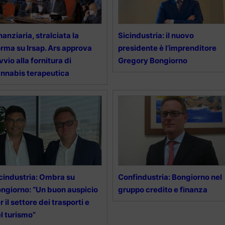
nanziaria, stralciata la
Sicindustria: il nuovo
rma su Irsap. Ars approva
presidente è l’imprenditore
avvio alla fornitura di
Gregory Bongiorno
nnabis terapeutica
cindustria: Ombra su
Confindustria: Bongiorno nel
ngiorno: “Un buon auspicio
gruppo credito e finanza
r il settore dei trasporti e
l turismo”