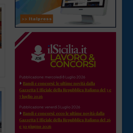
Pubblicazione: mercoledì 8 Luglio 2026
Bandi e concorsi: le ultime novità dalla
Gazzetta Ufficiale della Repubblica Italiana del 3 e
7 luglio 2026
Pubblicazione: venerdì 3 Luglio 2026
Bandi e concorsi: ecco le ultime novità dalla
Gazzetta Ufficiale della Repubblica Italiana del 26
e 30 giugno 2026