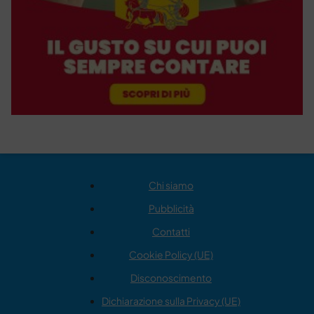
Chi siamo
Pubblicità
Contatti
Cookie Policy (UE)
Disconoscimento
Dichiarazione sulla Privacy (UE)