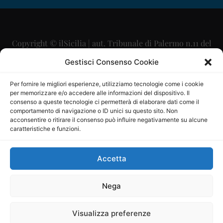
Copyright © ilSicilia | aut. Tribunale di Palermo n.11 del
29/09/2015
Gestisci Consenso Cookie
Editore: Mercurio Comunicazione Soc. Coop. A.R.L.
Per fornire le migliori esperienze, utilizziamo tecnologie come i cookie
per memorizzare e/o accedere alle informazioni del dispositivo. Il
Direttore Editoriale: Maurizio Scaglione
consenso a queste tecnologie ci permetterà di elaborare dati come il
comportamento di navigazione o ID unici su questo sito. Non
Direttore Responsabile: Maria Calabrese
acconsentire o ritirare il consenso può influire negativamente su alcune
caratteristiche e funzioni.
p.zza Sant’Oliva, 9 – 90141 – Palermo – 091335557
P.IVA: 06334930820
Accetta
Mercurio Comunicazione Società Cooperativa a r.l. è
iscritta al Registro degli Operatori di Comunicazione al
Nega
numero 26988
Visualizza preferenze
Sito gestito da
La Digitale srl
–
info@ladigitale.it