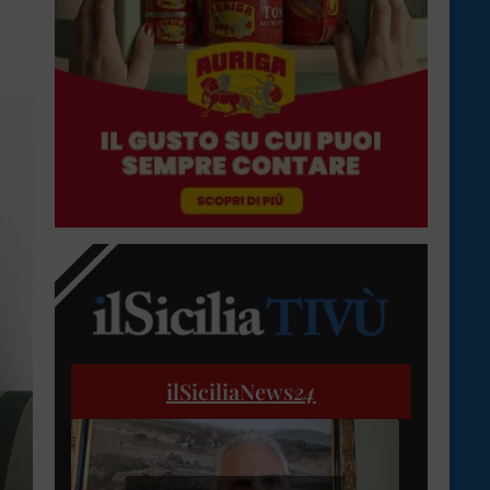
ilSiciliaNews
24