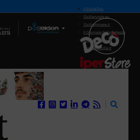
il SiciliaTivù
Siciliarurale.eu
Siciliammare.it
Il Network
Il Giornale della Bellezza
Siciliamedica.it
Sanitainsicilia.it