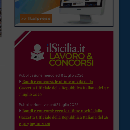
Pubblicazione: mercoledì 8 Luglio 2026
Bandi e concorsi: le ultime novità dalla
Gazzetta Ufficiale della Repubblica Italiana del 3 e
7 luglio 2026
Pubblicazione: venerdì 3 Luglio 2026
Bandi e concorsi: ecco le ultime novità dalla
Gazzetta Ufficiale della Repubblica Italiana del 26
e 30 giugno 2026