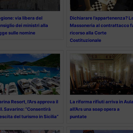
gione: via libera del
Dichiarare l’appartenenza? L
nsiglio dei ministri alla
Massoneria al contrattacco f
gge sulle nomine
ricorso alla Corte
Costituzionale
rina Resort, l’Ars approva il
La riforma rifiuti arriva in Aula
l. Savarino: “Consentirà
all’Ars una soap opera a
escita del turismo in Sicilia”
puntate