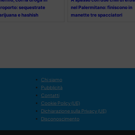
roporto: sequestrate
nel Palermitano: finiscono in
rijuana e hashish
manette tre spacciatori
Chi siamo
Pubblicità
Contatti
Cookie Policy (UE)
Dichiarazione sulla Privacy (UE)
Disconoscimento