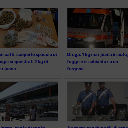
nicattì: scoperto spaccio di
Droga: 1 kg marijuana in auto,
oga: sequestrati 2 kg di
fugge e si schianta su un
rijuana
furgone
lermo, con la droga in
A spasso con due chili di erba