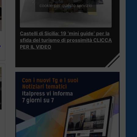
cookie per questo servizio
Castelli di Sicilia: 19 ‘mini guide’ per la
sfida del turismo di prossimità CLICCA
o
PER IL VIDEO