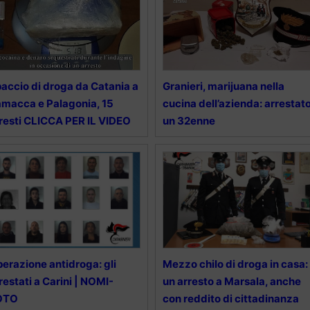
accio di droga da Catania a
Granieri, marijuana nella
macca e Palagonia, 15
cucina dell’azienda: arrestat
resti CLICCA PER IL VIDEO
un 32enne
erazione antidroga: gli
Mezzo chilo di droga in casa:
restati a Carini | NOMI-
un arresto a Marsala, anche
OTO
con reddito di cittadinanza