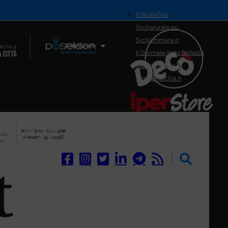
il SiciliaTivù
Siciliarurale.eu
Siciliammare.it
Il Network
Il Giornale della Bellezza
Siciliamedica.it
Sanitainsicilia.it