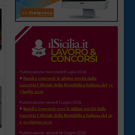
Pubblicazione: mercoledì 8 Luglio 2026
Bandi e concorsi: le ultime novità dalla
Gazzetta Ufficiale della Repubblica Italiana del 3 e
7 luglio 2026
Pubblicazione: venerdì 3 Luglio 2026
Bandi e concorsi: ecco le ultime novità dalla
Gazzetta Ufficiale della Repubblica Italiana del 26
e 30 giugno 2026
Pubblicazione: venerdì 26 Giugno 2026