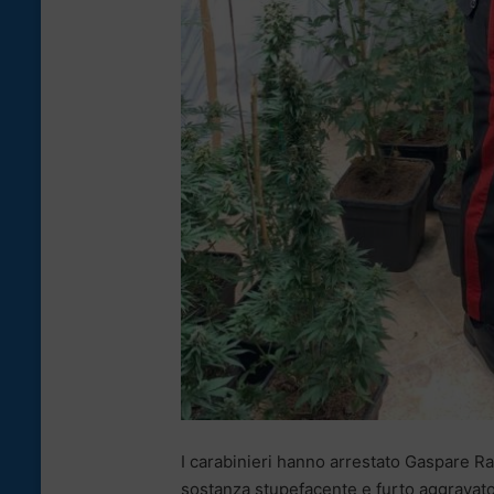
I carabinieri hanno arrestato Gaspare R
sostanza stupefacente e furto aggravato 