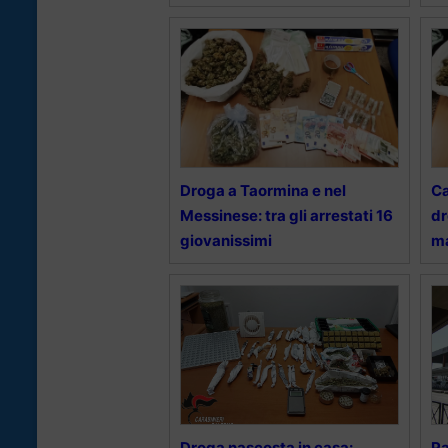
Droga a Taormina e nel
Ca
Messinese: tra gli arrestati 16
dr
giovanissimi
ma
Droga nascosta in casa:
Pa