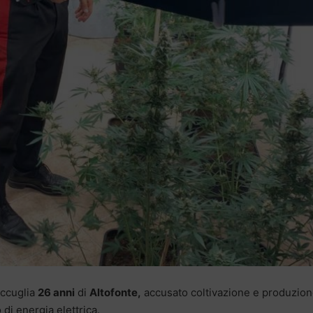
accuglia
26 anni
di
Altofonte,
accusato coltivazione e produzion
di energia elettrica.