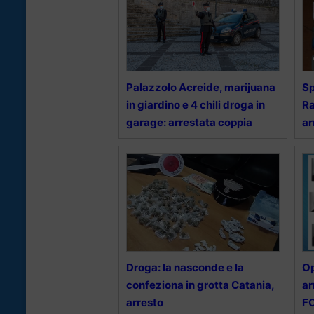
Palazzolo Acreide, marijuana
Sp
in giardino e 4 chili droga in
Ra
garage: arrestata coppia
ar
Droga: la nasconde e la
Op
confeziona in grotta Catania,
ar
arresto
F