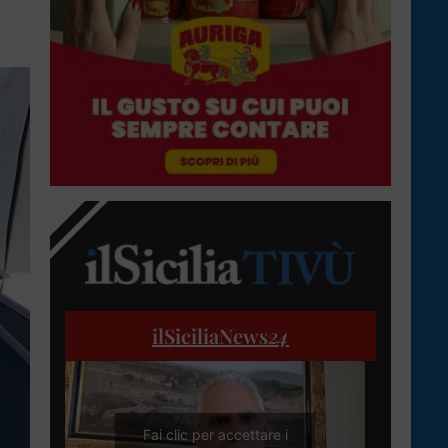
ilSiciliaNews
24
Fai clic per accettare i