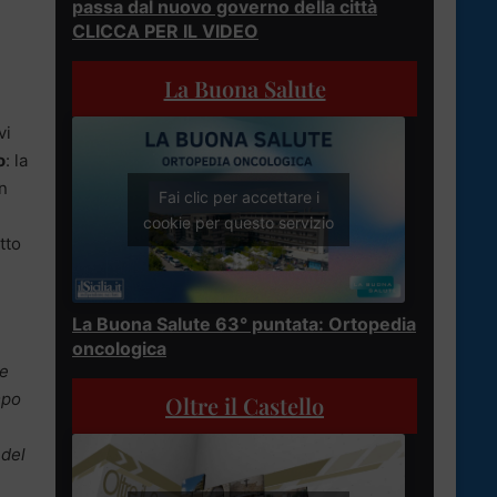
passa dal nuovo governo della città
CLICCA PER IL VIDEO
La Buona Salute
vi
o
: la
n
Fai clic per accettare i
cookie per questo servizio
tto
La Buona Salute 63° puntata: Ortopedia
oncologica
 e
mpo
Oltre il Castello
 del