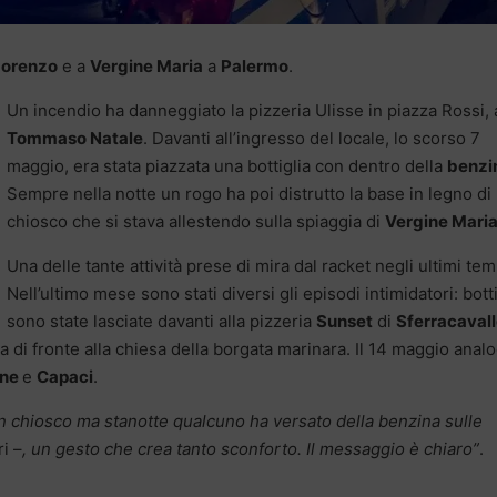
Lorenzo
e a
Vergine Maria
a
Palermo
.
Un incendio ha danneggiato la pizzeria Ulisse in piazza Rossi, 
Tommaso Natale
. Davanti all’ingresso del locale, lo scorso 7
maggio, era stata piazzata una bottiglia con dentro della
benzi
Sempre nella notte un rogo ha poi distrutto la base in legno di
chiosco che si stava allestendo sulla spiaggia di
Vergine Mari
Una delle tante attività prese di mira dal racket negli ultimi tem
Nell’ultimo mese sono stati diversi gli episodi intimidatori: bott
sono state lasciate davanti alla pizzeria
Sunset
di
Sferracaval
va di fronte alla chiesa della borgata marinara. Il 14 maggio anal
ine
e
Capaci
.
 chiosco ma stanotte qualcuno ha versato della benzina sulle
i –
, un gesto che crea tanto sconforto. Il messaggio è chiaro”
.