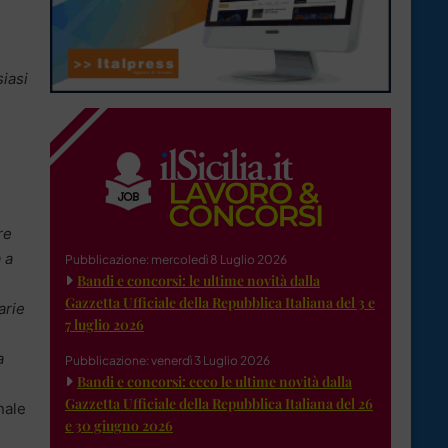
siasi
re
 a
Pubblicazione: mercoledì 8 Luglio 2026
Bandi e concorsi: le ultime novità dalla
Gazzetta Ufficiale della Repubblica Italiana del 3 e
arie
7 luglio 2026
a
Pubblicazione: venerdì 3 Luglio 2026
Bandi e concorsi: ecco le ultime novità dalla
Gazzetta Ufficiale della Repubblica Italiana del 26
nale
e 30 giugno 2026