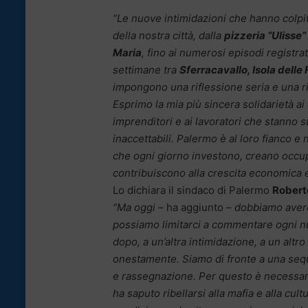
“Le nuove intimidazioni che hanno colpit
della nostra città, dalla
pizzeria “Ulisse”
Maria
, fino ai numerosi episodi registrat
settimane tra
Sferracavallo, Isola dell
impongono una riflessione seria e una r
Esprimo la mia più sincera solidarietà ai
imprenditori e ai lavoratori che stanno s
inaccettabili. Palermo è al loro fianco e 
che ogni giorno investono, creano occu
contribuiscono alla crescita economica e 
Lo dichiara il sindaco di Palermo
Robert
“Ma oggi
– ha aggiunto –
dobbiamo avere i
possiamo limitarci a commentare ogni nu
dopo, a un’altra intimidazione, a un altro
onestamente. Siamo di fronte a una seque
e rassegnazione. Per questo è necessari
ha saputo ribellarsi alla mafia e alla cu