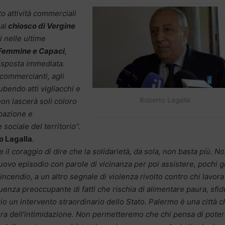
o attività commerciali
al
chiosco di Vergine
i nelle ultime
e Femmine e Capaci
,
isposta immediata.
 commercianti, agli
ubendo atti vigliacchi e
Roberto Lagalla
non lascerà soli coloro
pazione e
sociale del territorio”.
o Lagalla
.
l coraggio di dire che la solidarietà, da sola, non basta più. N
ovo episodio con parole di vicinanza per poi assistere, pochi g
 incendio, a un altro segnale di violenza rivolto contro chi lavora
nza preoccupante di fatti che rischia di alimentare paura, sfid
o un intervento straordinario dello Stato. Palermo è una città c
ltura dell’intimidazione. Non permetteremo che chi pensa di poter