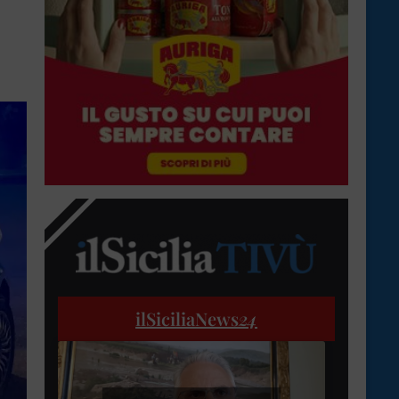
ilSiciliaNews
24