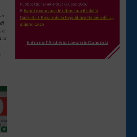
Pubblicazione: venerdì 26 Giugno 2026
Bandi e concorsi: le ultime novità dalla
lie
Gazzetta Ufficiale della Repubblica Italiana del 23
di
giugno 2026
tra
 ci
Entra nell'Archivio Lavoro & Concorsi
e