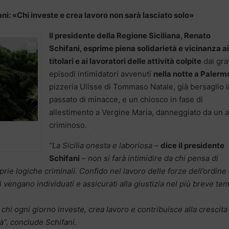
ani: «Chi investe e crea lavoro non sarà lasciato solo»
Il presidente della Regione Siciliana, Renato
Schifani, esprime piena solidarietà e vicinanza ai
titolari e ai lavoratori delle attività colpite
dai gra
episodi intimidatori avvenuti
nella notte a Palerm
pizzeria Ulisse di Tommaso Natale, già bersaglio i
passato di minacce, e un chiosco in fase di
allestimento a Vergine Maria, danneggiato da un a
criminoso.
“La Sicilia onesta e laboriosa –
dice il presidente
Schifani
– non si farà intimidire da chi pensa di
prie logiche criminali. Confido nel lavoro delle forze dell’ordine
i vengano individuati e assicurati alla giustizia nel più breve te
chi ogni giorno investe, crea lavoro e contribuisce alla crescita
tà”, conclude Schifani.