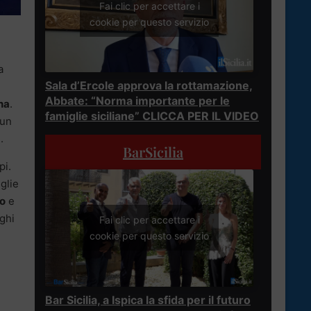
Fai clic per accettare i
cookie per questo servizio
a
Sala d’Ercole approva la rottamazione,
Abbate: “Norma importante per le
na
.
famiglie siciliane” CLICCA PER IL VIDEO
 un
a
.
BarSicilia
pi.
iglie
lo
e
oghi
Fai clic per accettare i
cookie per questo servizio
Bar Sicilia, a Ispica la sfida per il futuro