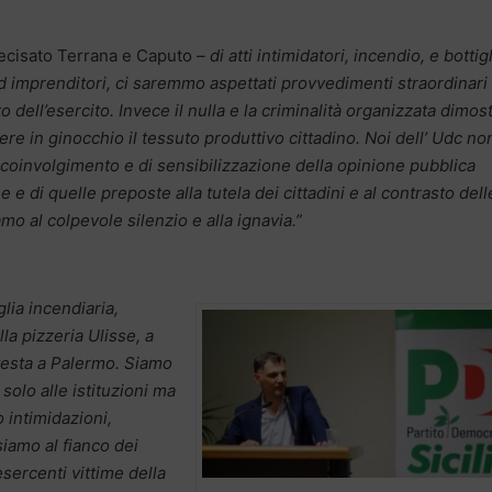
ecisato Terrana e Caputo
– di atti intimidatori, incendio, e bottig
 imprenditori, ci saremmo aspettati provvedimenti straordinari 
o dell’esercito. Invece il nulla e la criminalità organizzata dimos
e in ginocchio il tessuto produttivo cittadino. Noi dell’ Udc non
oinvolgimento e di sensibilizzazione della opinione pubblica
ine e di quelle preposte alla tutela dei cittadini e al contrasto dell
iamo
al colpevole silenzio e alla ignavia.”
lia incendiaria,
la pizzeria Ulisse, a
 testa a Palermo. Siamo
solo alle istituzioni ma
 intimidazioni,
iamo al fianco dei
 esercenti vittime della