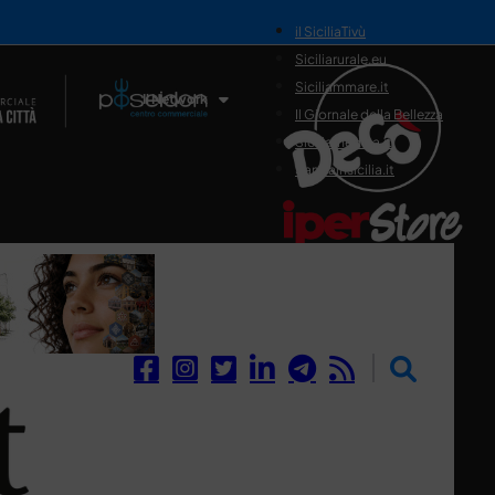
il SiciliaTivù
Siciliarurale.eu
Siciliammare.it
Il Network
Il Giornale della Bellezza
Siciliamedica.it
Sanitainsicilia.it