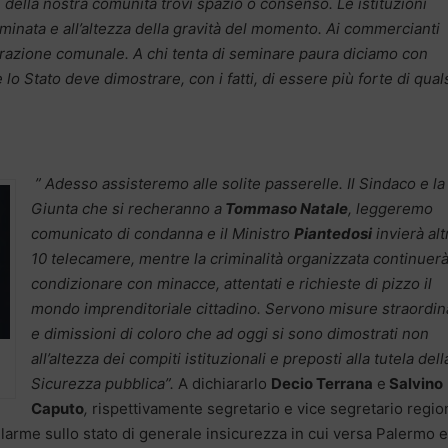
 della nostra comunità trovi spazio o consenso. Le istituzioni
minata e all’altezza della gravità del momento. Ai commercianti
strazione comunale. A chi tenta di seminare paura diciamo con
o Stato deve dimostrare, con i fatti, di essere più forte di qual
” Adesso assisteremo alle solite passerelle. Il Sindaco e la
Giunta che si recheranno a
Tommaso Natale
, leggeremo
comunicato di condanna e il Ministro
Piantedosi
invierà alt
10 telecamere, mentre la criminalità organizzata continuerà
condizionare con minacce, attentati e richieste di pizzo il
mondo imprenditoriale cittadino. Servono misure straordin
e dimissioni di coloro che ad oggi si sono dimostrati non
all’altezza dei compiti istituzionali e preposti alla tutela dell
Sicurezza pubblica”.
A dichiararlo
Decio Terrana
e
Salvino
Caputo
,
rispettivamente segretario e vice segretario regio
allarme sullo stato di generale insicurezza in cui versa Palermo e