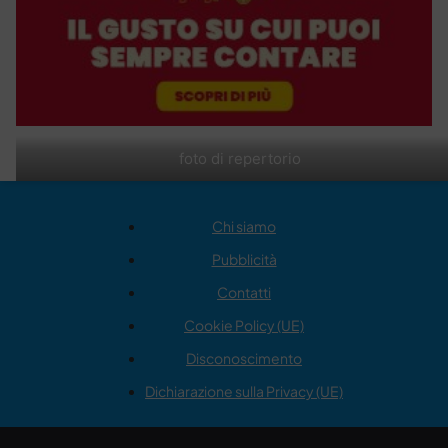
foto di repertorio
Chi siamo
Pubblicità
Contatti
Cookie Policy (UE)
Disconoscimento
Dichiarazione sulla Privacy (UE)