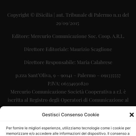
Copyright © ilSicilia | aut. Tribunale di Palermo n.11 del
29/09/2015
Editore: Mercurio Comunicazione Soc. Coop. A.R.L.
Direttore Editoriale: Maurizio Scaglione
Direttore Responsabile: Maria Calabrese
p.zza Sant’Oliva, 9 – 90141 – Palermo – 091335557
P.IVA: 06334930820
Mercurio Comunicazione Società Cooperativa a r.l. è
iscritta al Registro degli Operatori di Comunicazione al
numero 26988
Gestisci Consenso Cookie
Sito gestito da
La Digitale srl
–
info@ladigitale.it
Per fornire le migliori esperienze, utilizziamo tecnologie come i cookie per
memorizzare e/o accedere alle informazioni del dispositivo. Il consenso a