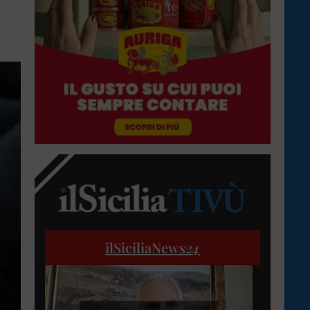
ilSiciliaNews
24