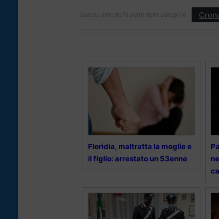
Cron
Questo articolo fa parte delle categorie:
Floridia, maltratta la moglie e
Pa
il figlio: arrestato un 53enne
ne
ca