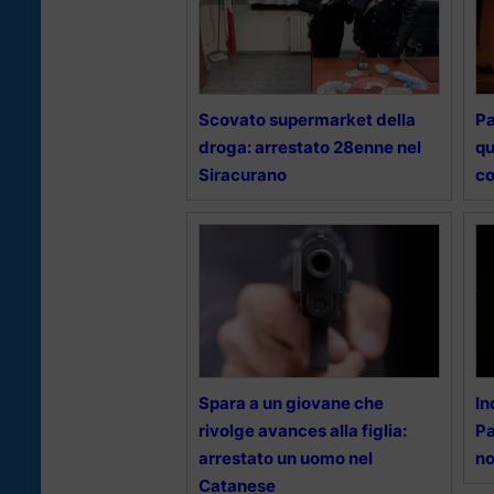
Scovato supermarket della
Pa
droga: arrestato 28enne nel
qu
Siracurano
c
Spara a un giovane che
In
rivolge avances alla figlia:
Pa
arrestato un uomo nel
no
Catanese