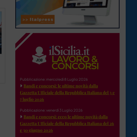
Pubblicazione: mercoledì 8 Luglio 2026
Bandi e concorsi: le ultime novità dalla
Gazzetta Ufficiale della Repubblica Italiana del 3 e
7 luglio 2026
Pubblicazione: venerdì 3 Luglio 2026
Bandi e concorsi: ecco le ultime novità dalla
Gazzetta Ufficiale della Repubblica Italiana del 26
e 30 giugno 2026