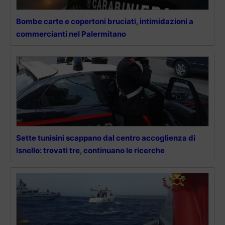
Bombe carte e copertoni bruciati, intimidazioni a
commercianti nel Palermitano
Sette tunisini scappano dal centro accoglienza di
Isnello: trovati tre, continuano le ricerche