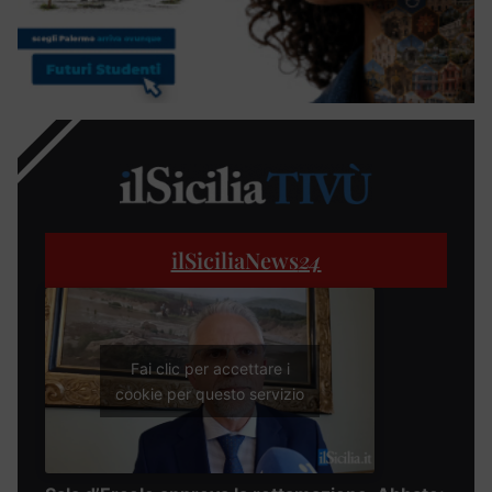
ilSiciliaNews
24
Fai clic per accettare i
cookie per questo servizio