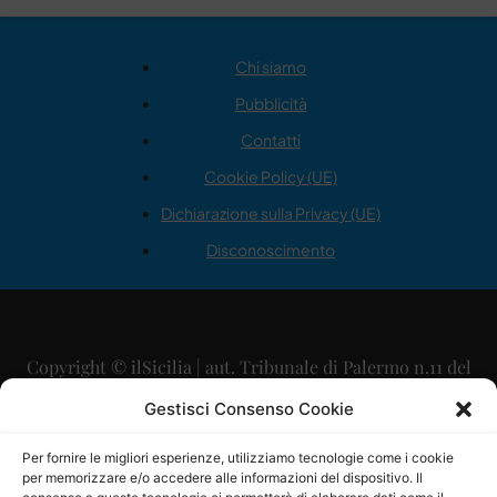
Chi siamo
Pubblicità
Contatti
Cookie Policy (UE)
Dichiarazione sulla Privacy (UE)
Disconoscimento
Copyright © ilSicilia | aut. Tribunale di Palermo n.11 del
29/09/2015
Gestisci Consenso Cookie
Editore: Mercurio Comunicazione Soc. Coop. A.R.L.
Per fornire le migliori esperienze, utilizziamo tecnologie come i cookie
per memorizzare e/o accedere alle informazioni del dispositivo. Il
Direttore Editoriale: Maurizio Scaglione