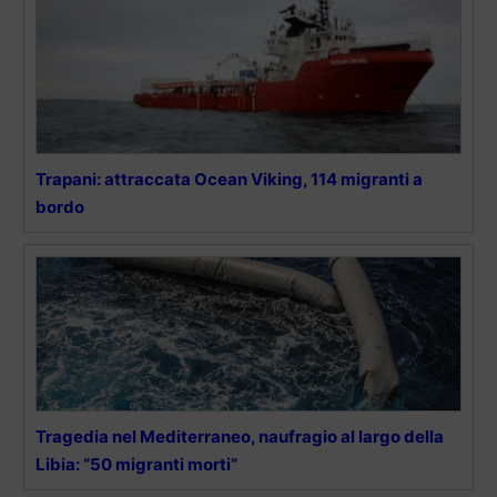
Trapani: attraccata Ocean Viking, 114 migranti a
bordo
Tragedia nel Mediterraneo, naufragio al largo della
Libia: “50 migranti morti”