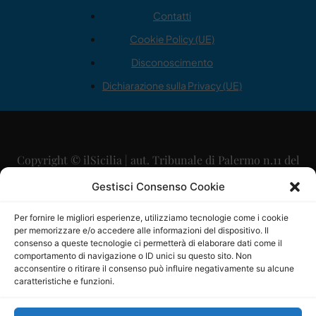
Contatti
Cookie Policy (UE)
Disconoscimento
Dichiarazione sulla Privacy (UE)
Copyright © ilSicilia | aut. Tribunale di Palermo n.11 del
29/09/2015
Gestisci Consenso Cookie
Editore: Mercurio Comunicazione Soc. Coop. A.R.L.
Per fornire le migliori esperienze, utilizziamo tecnologie come i cookie
per memorizzare e/o accedere alle informazioni del dispositivo. Il
Direttore Editoriale: Maurizio Scaglione
consenso a queste tecnologie ci permetterà di elaborare dati come il
comportamento di navigazione o ID unici su questo sito. Non
Direttore Responsabile: Maria Calabrese
acconsentire o ritirare il consenso può influire negativamente su alcune
caratteristiche e funzioni.
p.zza Sant’Oliva, 9 – 90141 – Palermo – 091335557