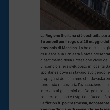
La Regione Siciliana si è costituita part
Stromboli per il rogo del 25 maggio del 
provincia di Messina
. Lo ha deciso la g
d’Orléans e la richiesta è stata presentat
dipartimento della Protezione civile del
L’incendio si era sviluppato in località S
spontanea dove si stavano svolgendo le ri
propagarsi delle fiamme che devastarono 
rendendo necessaria l’evacuazione di al
intervenuti gli uomini del Corpo forestale
costiera di Lipari e i vigili del fuoco già
La fiction fu poi trasmessa, nonostante l
Regione Siciliana di sospenderne la me