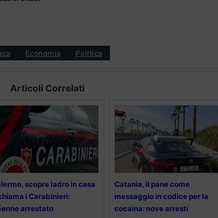
aca
Economia
Politica
Articoli Correlati
lermo, scopre ladro in casa
Catania, il pane come
chiama i Carabinieri:
messaggio in codice per la
enne arrestato
cocaina: nove arresti