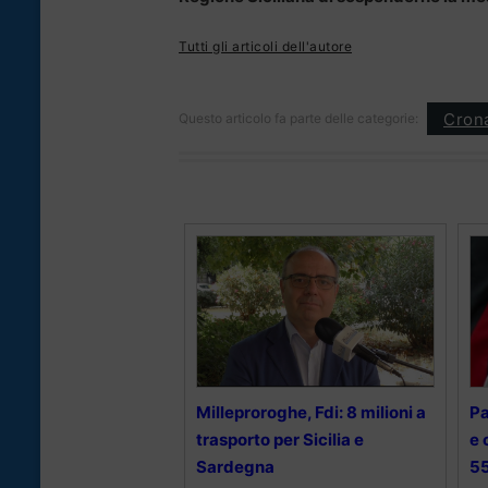
Tutti gli articoli dell'autore
Cron
Questo articolo fa parte delle categorie:
Milleproroghe, Fdi: 8 milioni a
Pa
trasporto per Sicilia e
e 
Sardegna
55