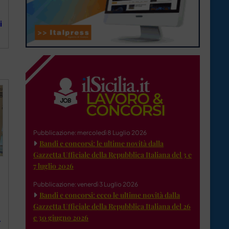
i
Pubblicazione: mercoledì 8 Luglio 2026
Bandi e concorsi: le ultime novità dalla
Gazzetta Ufficiale della Repubblica Italiana del 3 e
7 luglio 2026
Pubblicazione: venerdì 3 Luglio 2026
Bandi e concorsi: ecco le ultime novità dalla
Gazzetta Ufficiale della Repubblica Italiana del 26
e 30 giugno 2026
L