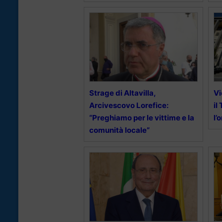
Strage di Altavilla,
Vi
Arcivescovo Lorefice:
il
“Preghiamo per le vittime e la
l’
comunità locale”