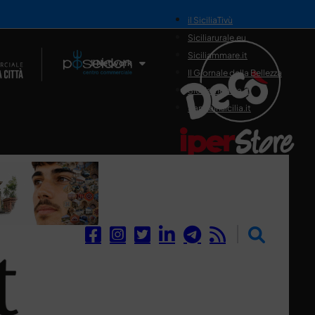
il SiciliaTivù
Siciliarurale.eu
Siciliammare.it
Il Network
Il Giornale della Bellezza
Siciliamedica.it
Sanitainsicilia.it