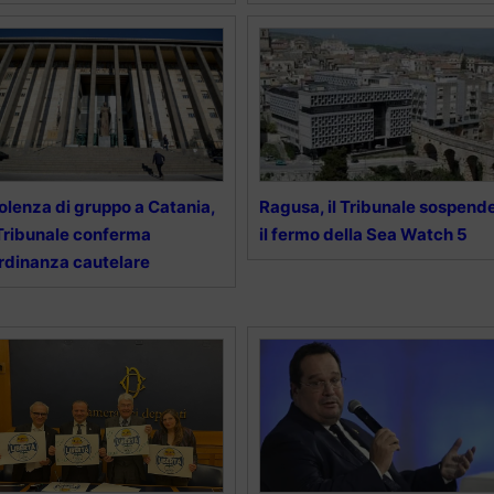
olenza di gruppo a Catania,
Ragusa, il Tribunale sospend
 Tribunale conferma
il fermo della Sea Watch 5
ordinanza cautelare