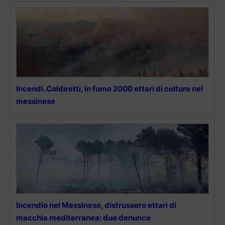
Incendi. Coldiretti, in fumo 2000 ettari di colture nel
messinese
Incendio nel Messinese, distrussero ettari di
macchia mediterranea: due denunce