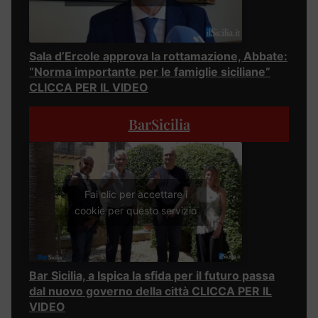
Sala d’Ercole approva la rottamazione, Abbate:
“Norma importante per le famiglie siciliane”
CLICCA PER IL VIDEO
BarSicilia
Fai clic per accettare i
cookie per questo servizio
Bar Sicilia, a Ispica la sfida per il futuro passa
dal nuovo governo della città CLICCA PER IL
VIDEO