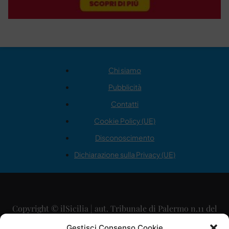
Chi siamo
Pubblicità
Contatti
Cookie Policy (UE)
Disconoscimento
Dichiarazione sulla Privacy (UE)
Copyright © ilSicilia | aut. Tribunale di Palermo n.11 del
29/09/2015
Gestisci Consenso Cookie