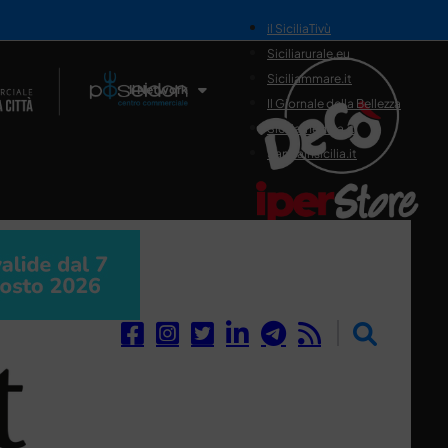
il SiciliaTivù
Siciliarurale.eu
Siciliammare.it
Il Network
Il Giornale della Bellezza
Siciliamedica.it
Sanitainsicilia.it