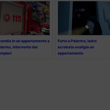
cendio in un appartamento a
Furto a Palermo, ladro
lermo, intervento dei
acrobata svaligia un
mpieri
appartamento