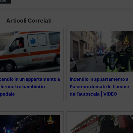
Articoli Correlati
cendio in un appartamento a
Incendio in appartamento a
lermo: tre bambini in
Palermo: domate le fiamme
spedale
dall’autoscala | VIDEO