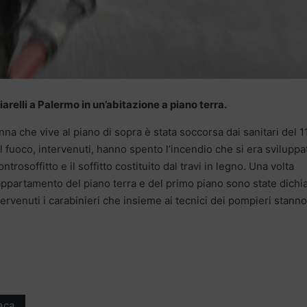
relli a Palermo in un’abitazione a piano terra.
nna che vive al piano di sopra è stata soccorsa dai sanitari del 1
el fuoco, intervenuti, hanno spento l’incendio che si era sviluppa
rosoffitto e il soffitto costituito dal travi in legno. Una volta
appartamento del piano terra e del primo piano sono state dichi
intervenuti i carabinieri che insieme ai tecnici dei pompieri stanno
aca