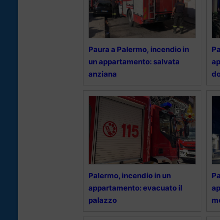
Paura a Palermo, incendio in
Pa
un appartamento: salvata
ap
anziana
d
Palermo, incendio in un
Pa
appartamento: evacuato il
ap
palazzo
me