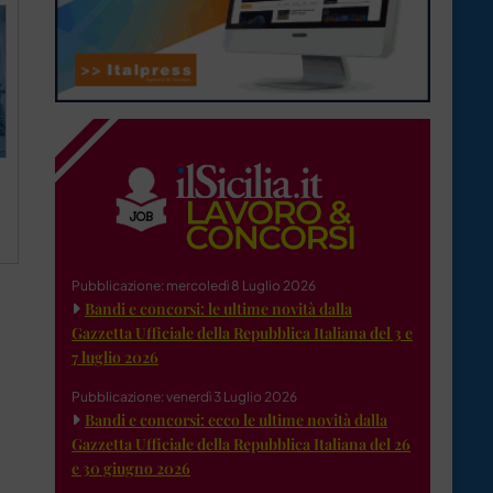
Pubblicazione: mercoledì 8 Luglio 2026
Bandi e concorsi: le ultime novità dalla
Gazzetta Ufficiale della Repubblica Italiana del 3 e
7 luglio 2026
Pubblicazione: venerdì 3 Luglio 2026
Bandi e concorsi: ecco le ultime novità dalla
Gazzetta Ufficiale della Repubblica Italiana del 26
e 30 giugno 2026