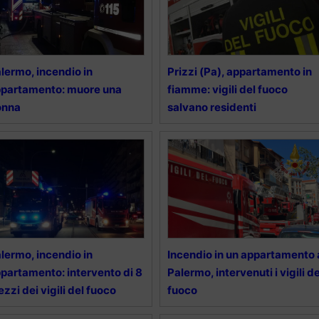
lermo, incendio in
Prizzi (Pa), appartamento in
partamento: muore una
fiamme: vigili del fuoco
onna
salvano residenti
lermo, incendio in
Incendio in un appartamento 
partamento: intervento di 8
Palermo, intervenuti i vigili de
zzi dei vigili del fuoco
fuoco