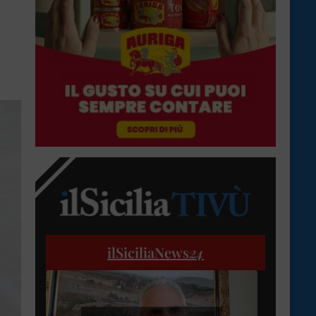
ilSiciliaNews
24