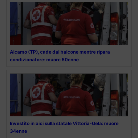
Alcamo (TP), cade dal balcone mentre ripara
condizionatore: muore 50enne
Investito in bici sulla statale Vittoria-Gela: muore
34enne