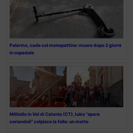
Palermo, cade col monopattino: muore dopo 2 giorni
in ospedale
Militello in Val di Catania (CT), tubo “spara
coriandoli” colpisce la folla: un morto