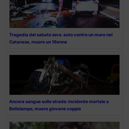
Tragedia del sabato sera: auto contro un muro nel
Catanese, muore un 16enne
Ancora sangue sulle strade: incidente mortale a
Bellolampo, muore giovane coppia