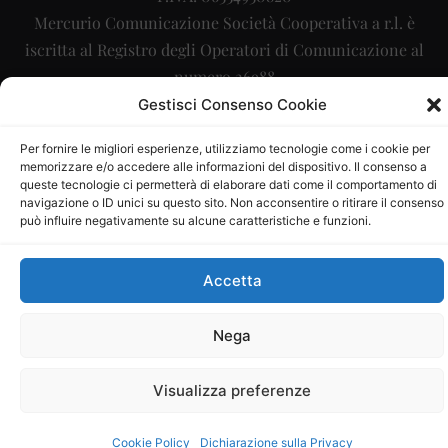
Mercurio Comunicazione Società Cooperativa a r.l. è
iscritta al Registro degli Operatori di Comunicazione al
numero 26988
Gestisci Consenso Cookie
Sito gestito da
La Digitale srl
–
info@ladigitale.it
Per fornire le migliori esperienze, utilizziamo tecnologie come i cookie per
memorizzare e/o accedere alle informazioni del dispositivo. Il consenso a
queste tecnologie ci permetterà di elaborare dati come il comportamento di
navigazione o ID unici su questo sito. Non acconsentire o ritirare il consenso
può influire negativamente su alcune caratteristiche e funzioni.
Accetta
Nega
Visualizza preferenze
Cookie Policy
Dichiarazione sulla Privacy