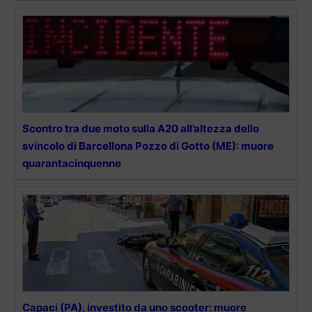
Scontro tra due moto sulla A20 all’altezza dello
svincolo di Barcellona Pozzo di Gotto (ME): muore
quarantacinquenne
Capaci (PA), investito da uno scooter: muore