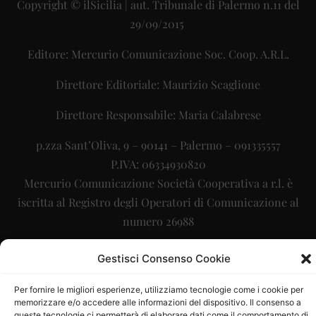
Copyright © ilSicilia | aut. Tribunale di Palermo n.11 del
29/09/2015
Editore: Mercurio Comunicazione Soc. Coop. A.R.L.
Direttore Editoriale: Maurizio Scaglione
Direttore Responsabile: Maria Calabrese
p.zza Sant’Oliva, 9 – 90141 – Palermo – 091335557
P.IVA: 06334930820
Mercurio Comunicazione Società Cooperativa a r.l. è
iscritta al Registro degli Operatori di Comunicazione al
numero 26988
Sito gestito da
La Digitale srl
–
info@ladigitale.it
Gestisci Consenso Cookie
Per fornire le migliori esperienze, utilizziamo tecnologie come i cookie per
memorizzare e/o accedere alle informazioni del dispositivo. Il consenso a
queste tecnologie ci permetterà di elaborare dati come il comportamento di