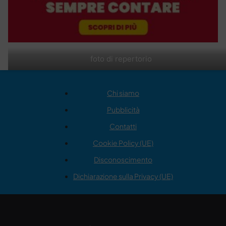
foto di repertorio
Chi siamo
Pubblicità
Contatti
Cookie Policy (UE)
Disconoscimento
Dichiarazione sulla Privacy (UE)