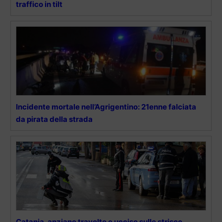
traffico in tilt
Incidente mortale nell’Agrigentino: 21enne falciata
da pirata della strada
Catania, anziano travolto e ucciso sulle strisce