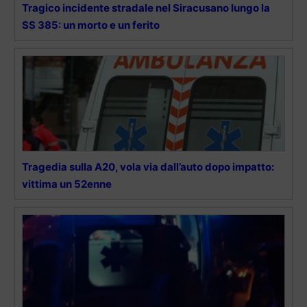
Tragico incidente stradale nel Siracusano lungo la
SS 385: un morto e un ferito
Tragedia sulla A20, vola via dall’auto dopo impatto:
vittima un 52enne