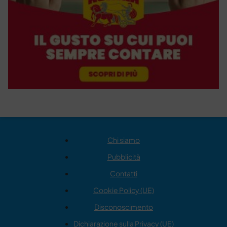
Chi siamo
Pubblicità
Contatti
Cookie Policy (UE)
Disconoscimento
Dichiarazione sulla Privacy (UE)