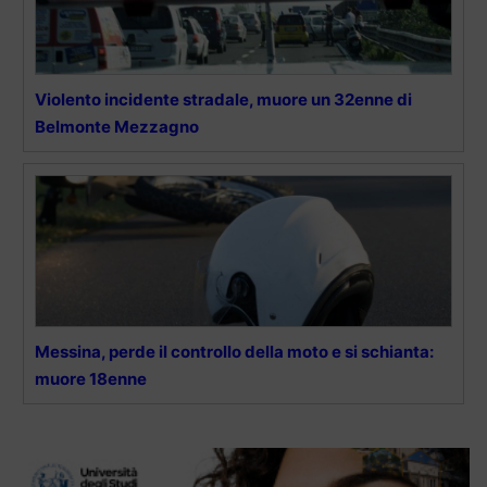
Violento incidente stradale, muore un 32enne di
Belmonte Mezzagno
Messina, perde il controllo della moto e si schianta:
muore 18enne