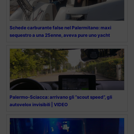
Schede carburante false nel Palermitano: maxi
sequestro a una 25enne, aveva pure uno yacht
Palermo-Sciacca: arrivano gli “scout speed”, gli
autovelox invisibili | VIDEO