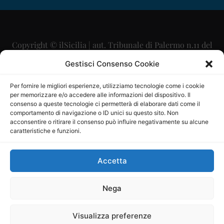
Copyright © ilSicilia | aut. Tribunale di Palermo n.11 del
29/09/2015
Gestisci Consenso Cookie
Editore: Mercurio Comunicazione Soc. Coop. A.R.L.
Per fornire le migliori esperienze, utilizziamo tecnologie come i cookie
per memorizzare e/o accedere alle informazioni del dispositivo. Il
Direttore Editoriale: Maurizio Scaglione
consenso a queste tecnologie ci permetterà di elaborare dati come il
comportamento di navigazione o ID unici su questo sito. Non
Direttore Responsabile: Maria Calabrese
acconsentire o ritirare il consenso può influire negativamente su alcune
caratteristiche e funzioni.
p.zza Sant’Oliva, 9 – 90141 – Palermo – 091335557
P.IVA: 06334930820
Accetta
Mercurio Comunicazione Società Cooperativa a r.l. è
iscritta al Registro degli Operatori di Comunicazione al
Nega
numero 26988
Visualizza preferenze
Sito gestito da
La Digitale srl
–
info@ladigitale.it