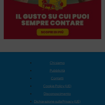
Chi siamo
Pubblicità
Contatti
Cookie Policy (UE)
Disconoscimento
Dichiarazione sulla Privacy (UE)