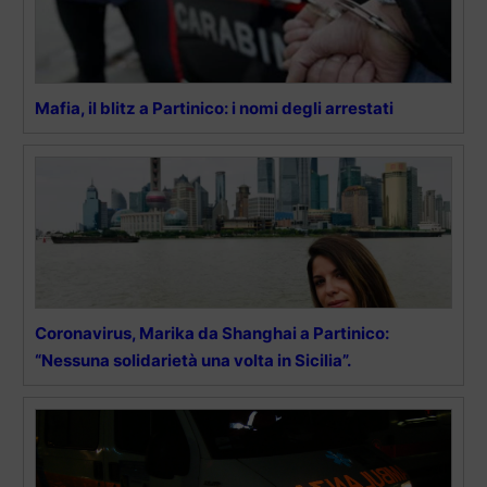
Mafia, il blitz a Partinico: i nomi degli arrestati
Coronavirus, Marika da Shanghai a Partinico:
“Nessuna solidarietà una volta in Sicilia”.