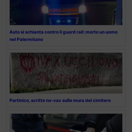
Auto si schianta contro il guard rail: morto un uomo
nel Palermitano
Partinico, scritte no-vax sulle mura del cimitero