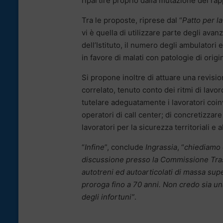
ripartire proprio dalla mutazione del rap
Tra le proposte, riprese dal “
Patto per l
vi è quella di utilizzare parte degli avan
dell’Istituto, il numero degli ambulatori 
in favore di malati con patologie di origi
Si propone inoltre di attuare una revisio
correlato, tenuto conto dei ritmi di lavo
tutelare adeguatamente i lavoratori coin
operatori di call center; di concretizzar
lavoratori per la sicurezza territoriali e a
“
Infine
”, conclude
Ingrassia
, “
chiediamo 
discussione presso la Commissione Trasp
autotreni ed autoarticolati di massa super
proroga fino a 70 anni. Non credo sia u
degli infortuni”
.