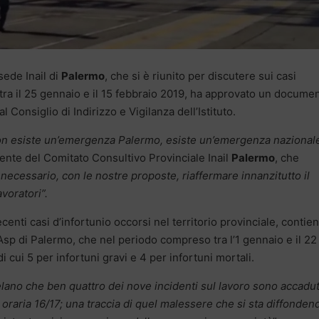
sede Inail di
Palermo
, che si è riunito per discutere sui casi
tra il 25 gennaio e il 15 febbraio 2019, ha approvato un docume
Consiglio di Indirizzo e Vigilanza dell’Istituto.
non esiste un’emergenza Palermo, esiste un’emergenza nazional
ente del Comitato Consultivo Provinciale Inail
Palermo
, che
ecessario, con le nostre proposte, riaffermare innanzitutto il
avoratori”.
enti casi d’infortunio occorsi nel territorio provinciale, contien
l’Asp di Palermo, che nel periodo compreso tra l’1 gennaio e il 22
i cui 5 per infortuni gravi e 4 per infortuni mortali.
elano che ben quattro dei nove incidenti sul lavoro sono accadut
oraria 16/17; una traccia di quel malessere che si sta diffonden