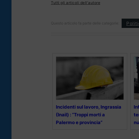
Tutti gli articoli dell'autore
Polit
Questo articolo fa parte delle categorie:
Incidenti sul lavoro, Ingrassia
In
(Inail) : “Troppi morti a
te
Palermo e provincia”
nu