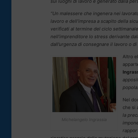
sui luoghi di lavoro e generato dalla per
“Un malessere che ingenera nei lavorato
lavoro e dell’impresa a scapito della sic
verificati al termine del ciclo settimana
nell’imprenditore lo stress derivante dal
dall’urgenza di consegnare il lavoro o di 
Altro e
apparte
Ingras
apposit
popolaz
Nel doc
che si 
la prec
Michelangelo Ingrassia
imponen
rapport