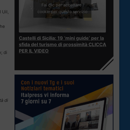
Fai clic per accettare i
cookie per questo servizio
 Uil,
che
Castelli di Sicilia: 19 ‘mini guide’ per la
sfida del turismo di prossimità CLICCA
PER IL VIDEO
; di
tà di