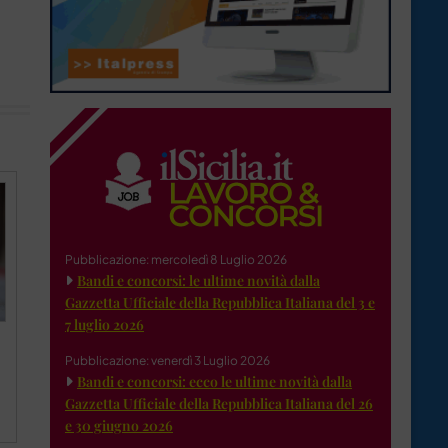
Pubblicazione: mercoledì 8 Luglio 2026
Bandi e concorsi: le ultime novità dalla
Gazzetta Ufficiale della Repubblica Italiana del 3 e
7 luglio 2026
Pubblicazione: venerdì 3 Luglio 2026
Bandi e concorsi: ecco le ultime novità dalla
Gazzetta Ufficiale della Repubblica Italiana del 26
e 30 giugno 2026