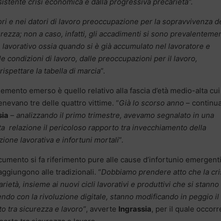
sistente crisi economica e dalla progressiva precarietà”.
ri e nei datori di lavoro preoccupazione per la sopravvivenza d
urezza; non a caso, infatti, gli accadimenti si sono prevalenteme
le lavorativo ossia quando si è già accumulato nel lavoratore e
le condizioni di lavoro, dalle preoccupazioni per il lavoro,
rispettare la tabella di marcia
”.
lemento emerso è quello relativo alla fascia d’età medio-alta cui
nevano tre delle quattro vittime. “
Già lo scorso anno
– continu
sia
–
analizzando il primo trimestre, avevamo segnalato in una
a relazione il pericoloso rapporto tra invecchiamento della
ione lavorativa e infortuni mortali
”.
umento si fa riferimento pure alle cause d’infortunio emergenti
aggiungono alle tradizionali. “
Dobbiamo prendere atto che la cri
arietà, insieme ai nuovi cicli lavorativi e produttivi che si stanno
do con la rivoluzione digitale, stanno modificando in peggio il
o tra sicurezza e lavoro”
, avverte
Ingrassia
, per il quale occorr