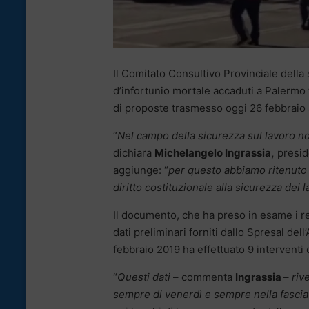
Il Comitato Consultivo Provinciale della 
d’infortunio mortale accaduti a Palermo 
di proposte trasmesso oggi 26 febbraio al 
“
Nel campo della sicurezza sul lavoro 
dichiara
Michelangelo Ingrassia,
presid
aggiunge: “
per questo abbiamo ritenuto n
diritto costituzionale alla sicurezza dei l
Il documento, che ha preso in esame i rec
dati preliminari forniti dallo Spresal del
febbraio 2019 ha effettuato 9 interventi d
“
Questi dati
– commenta
Ingrassia
–
riv
sempre di venerdì e sempre nella fascia 