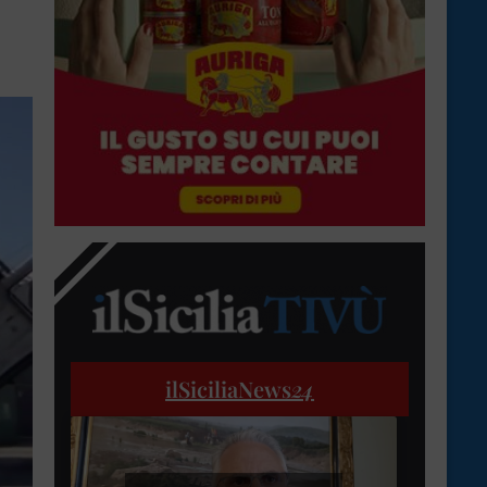
ilSiciliaNews
24