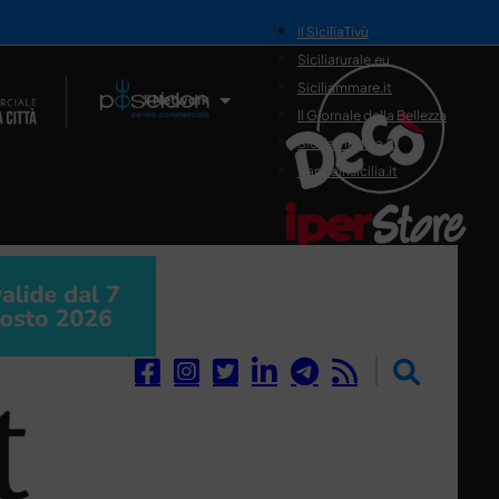
il SiciliaTivù
Siciliarurale.eu
Siciliammare.it
Il Network
Il Giornale della Bellezza
Siciliamedica.it
Sanitainsicilia.it