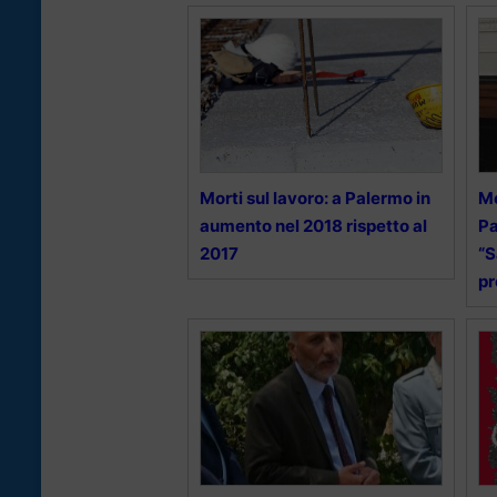
Morti sul lavoro: a Palermo in
Mo
aumento nel 2018 rispetto al
Pa
2017
“S
pr