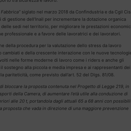
porto tra sicurezza e lavoro.
a Fabbrica”
siglato nel marzo 2018 da Confindustria e da Cgil Cisl
zi di gestione dell’Inail per incrementare la dotazione organica
e delle sedi nel territorio, per migliorare le prestazioni economi
ne professionale e a favore delle lavoratrici e dei lavoratori.
ne della procedura per la valutazione dello stress da lavoro
ro cambiati e della crescente interazione con le nuove tecnologie
volti nelle forme moderne di lavoro come i riders e anche gli
e il sostegno alla piccola e media impresa e ai rappresentanti dei
lla pariteticità, come previsto dall’art. 52 del Dlgs. 81/08.
di bloccare la proposta contenuta nel Progetto di Legge 219, in
orti della Camera, di aumentare l’età utile alla conduzione di
iori alle 20 t, portandola dagli attuali 65 a 68 anni con possibili
na proposta che vada in direzione di una maggiore prevenzione