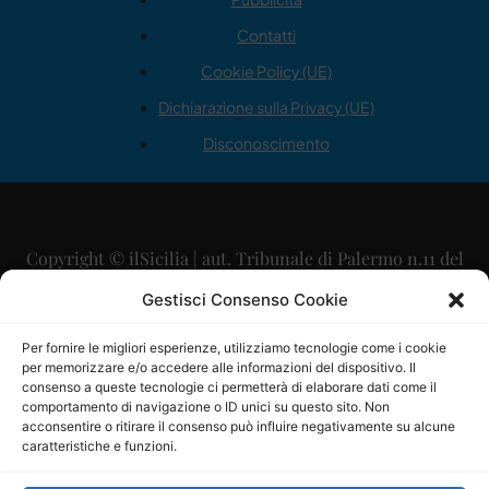
Contatti
Cookie Policy (UE)
Dichiarazione sulla Privacy (UE)
Disconoscimento
Copyright © ilSicilia | aut. Tribunale di Palermo n.11 del
29/09/2015
Gestisci Consenso Cookie
Editore: Mercurio Comunicazione Soc. Coop. A.R.L.
Per fornire le migliori esperienze, utilizziamo tecnologie come i cookie
per memorizzare e/o accedere alle informazioni del dispositivo. Il
Direttore Editoriale: Maurizio Scaglione
consenso a queste tecnologie ci permetterà di elaborare dati come il
comportamento di navigazione o ID unici su questo sito. Non
Direttore Responsabile: Maria Calabrese
acconsentire o ritirare il consenso può influire negativamente su alcune
caratteristiche e funzioni.
p.zza Sant’Oliva, 9 – 90141 – Palermo – 091335557