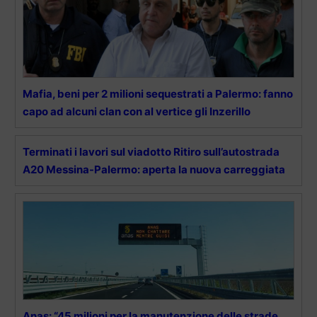
Mafia, beni per 2 milioni sequestrati a Palermo: fanno
capo ad alcuni clan con al vertice gli Inzerillo
Terminati i lavori sul viadotto Ritiro sull’autostrada
A20 Messina-Palermo: aperta la nuova carreggiata
Anas: “45 milioni per la manutenzione delle strade