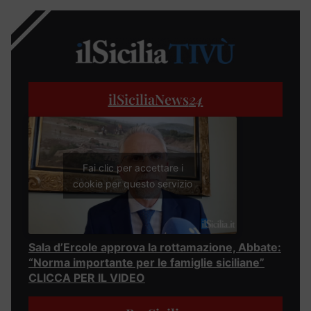
ilSiciliaNews
24
Fai clic per accettare i
cookie per questo servizio
Sala d’Ercole approva la rottamazione, Abbate:
“Norma importante per le famiglie siciliane”
CLICCA PER IL VIDEO