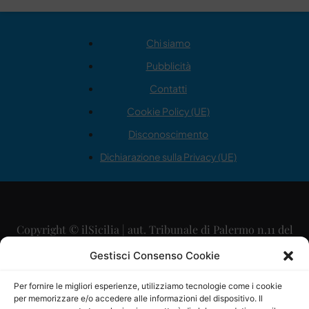
Chi siamo
Pubblicità
Contatti
Cookie Policy (UE)
Disconoscimento
Dichiarazione sulla Privacy (UE)
Copyright © ilSicilia | aut. Tribunale di Palermo n.11 del
29/09/2015
Gestisci Consenso Cookie
Editore: Mercurio Comunicazione Soc. Coop. A.R.L.
Per fornire le migliori esperienze, utilizziamo tecnologie come i cookie
per memorizzare e/o accedere alle informazioni del dispositivo. Il
Direttore Editoriale: Maurizio Scaglione