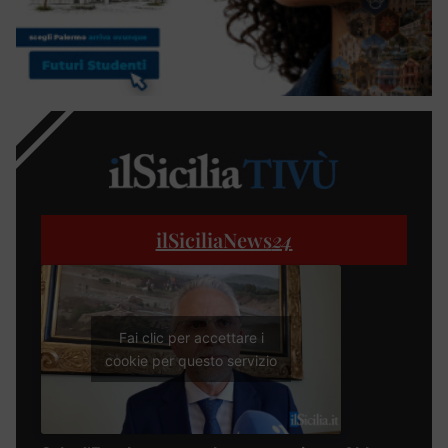
ilSiciliaNews
24
Fai clic per accettare i
cookie per questo servizio