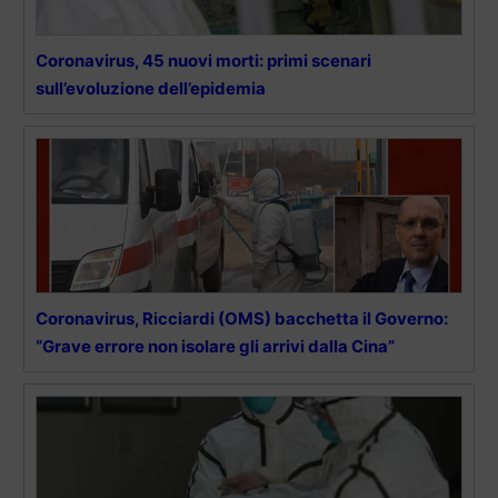
Coronavirus, 45 nuovi morti: primi scenari
sull’evoluzione dell’epidemia
Coronavirus, Ricciardi (OMS) bacchetta il Governo:
“Grave errore non isolare gli arrivi dalla Cina”