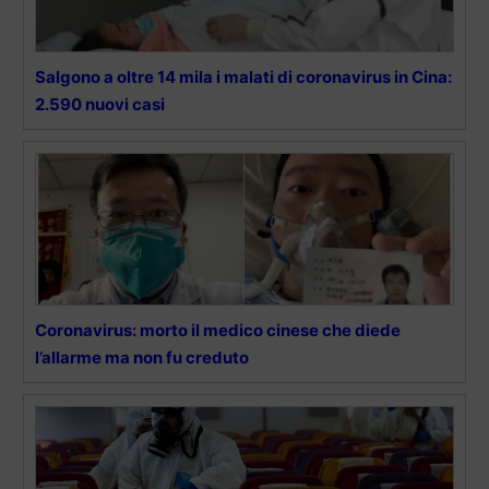
Salgono a oltre 14 mila i malati di coronavirus in Cina:
2.590 nuovi casi
Coronavirus: morto il medico cinese che diede
l’allarme ma non fu creduto