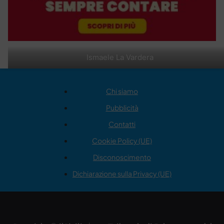
Ismaele La Vardera
Chi siamo
Pubblicità
Contatti
Cookie Policy (UE)
Disconoscimento
Dichiarazione sulla Privacy (UE)