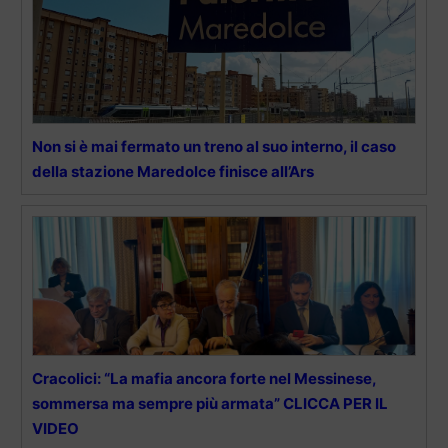
Non si è mai fermato un treno al suo interno, il caso
della stazione Maredolce finisce all’Ars
Cracolici: “La mafia ancora forte nel Messinese,
sommersa ma sempre più armata” CLICCA PER IL
VIDEO