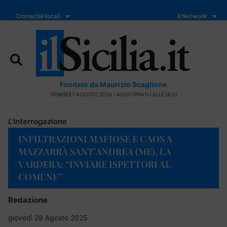
Cronache locali
Il Network
Fondato da Maurizio Scaglione
VENERDÌ 7 AGOSTO 2026 - AGGIORNATO ALLE 18:01
L'interrogazione
INFILTRAZIONI MAFIOSE E CAOS A
MAZZARRÀ SANT’ANDREA (ME), LA
VARDERA: “INVIARE ISPETTORI AL
COMUNE”
Redazione
giovedì 28 Agosto 2025