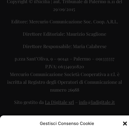
Copyright © ilSicilia | aut. Tribunale di Palermo n.11 del
29/09/2015
Editore: Mercurio Comunicazione Soc. Coop. A.R.L.
Direttore Editoriale: Maurizio Scaglione
Direttore Responsabile: Maria Calabrese
p.zza Sant’Oliva, 9 – 90141 – Palermo – 091335557
P.IVA: 06334930820
Mercurio Comunicazione Società Cooperativa a r.l. è
iscritta al Registro degli Operatori di Comunicazione al
numero 26988
Sito gestito da
La Digitale srl
–
info@ladigitale.it
Gestisci Consenso Cookie