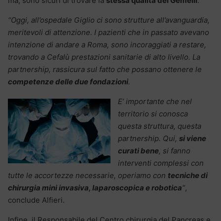
ma, sono sicuri di trovare la
stessa qualità del Gemelli
.
“Oggi, all’ospedale Giglio ci sono strutture all’avanguardia,
meritevoli di attenzione. I pazienti che in passato avevano
intenzione di andare a Roma, sono incoraggiati a restare,
trovando a Cefalù prestazioni sanitarie di alto livello. La
partnership, rassicura sul fatto che possano ottenere le
competenze delle due fondazioni
.
E’ importante che nel
territorio si conosca
questa struttura, questa
partnership. Qui,
si viene
curati bene
, si fanno
interventi complessi con
tutte le accortezze necessarie, operiamo con
tecniche di
chirurgia mini invasiva, laparoscopica e robotica
“
,
conclude Alfieri.
Infine, il Responsabile del Centro chirurgia del Pancreas e