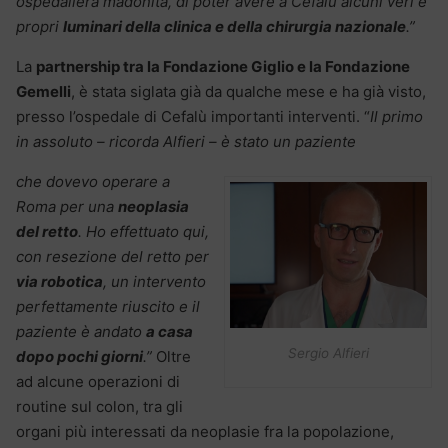
ospedaliera madonita, di poter avere a Cefalù alcuni veri e
propri
luminari della clinica e della chirurgia nazionale
.”
La
partnership tra la Fondazione Giglio e la Fondazione
Gemelli
, è stata siglata già da qualche mese e ha già visto,
presso l’ospedale di Cefalù importanti interventi. “
Il primo
in assoluto – ricorda Alfieri – è stato un paziente
che dovevo operare a
Roma per una
neoplasia
del retto
. Ho effettuato qui,
con resezione del retto per
via robotica
, un intervento
perfettamente riuscito e il
paziente è andato
a casa
Sergio Alfieri
dopo pochi giorni
.”
Oltre
ad alcune operazioni di
routine sul colon, tra gli
organi più interessati da neoplasie fra la popolazione,