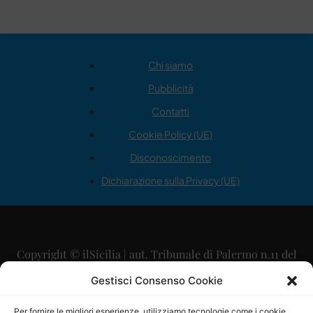
Chi siamo
Pubblicità
Contatti
Cookie Policy (UE)
Disconoscimento
Dichiarazione sulla Privacy (UE)
Copyright © ilSicilia | aut. Tribunale di Palermo n.11 del
29/09/2015
Gestisci Consenso Cookie
Editore: Mercurio Comunicazione Soc. Coop. A.R.L.
Per fornire le migliori esperienze, utilizziamo tecnologie come i cookie