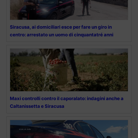
Siracusa, ai domiciliari esce per fare un giro in
centro: arrestato un uomo di cinquantatré anni
Maxi controlli contro il caporalato: indagini anche a
Caltanissetta e Siracusa