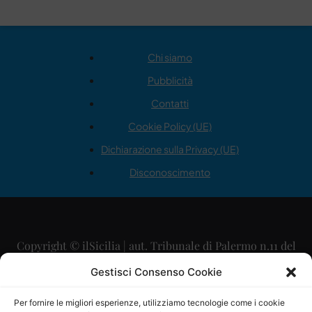
Chi siamo
Pubblicità
Contatti
Cookie Policy (UE)
Dichiarazione sulla Privacy (UE)
Disconoscimento
Copyright © ilSicilia | aut. Tribunale di Palermo n.11 del
29/09/2015
Gestisci Consenso Cookie
Editore: Mercurio Comunicazione Soc. Coop. A.R.L.
Per fornire le migliori esperienze, utilizziamo tecnologie come i cookie