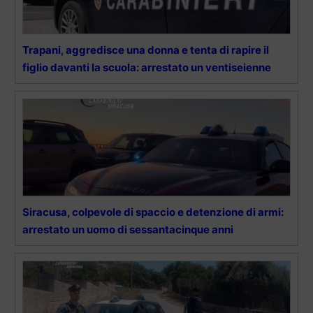
Trapani, aggredisce una donna e tenta di rapire il
figlio davanti la scuola: arrestato un ventiseienne
Siracusa, colpevole di spaccio e detenzione di armi:
arrestato un uomo di sessantacinque anni