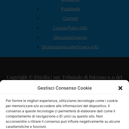
Pubblicità
Contatti
Cookie Policy (UE)
Disconoscimento
Dichiarazione sulla Privacy (UE)
Copyright © ilSicilia | aut. Tribunale di Palermo n.11 del
29/09/2015
Gestisci Consenso Cookie
Editore: Mercurio Comunicazione Soc. Coop. A.R.L.
Per fornire le migliori esperienze, utilizziamo tecnologie come i cookie
per memorizzare e/o accedere alle informazioni del dispositivo. Il
Direttore Editoriale: Maurizio Scaglione
consenso a queste tecnologie ci permetterà di elaborare dati come il
comportamento di navigazione o ID unici su questo sito. Non
Direttore Responsabile: Maria Calabrese
acconsentire o ritirare il consenso può influire negativamente su alcune
caratteristiche e funzioni.