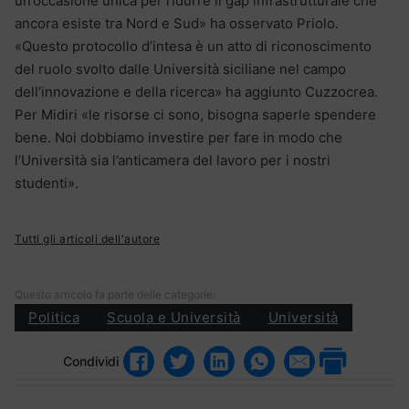
un’occasione unica per ridurre il gap infrastrutturale che
ancora esiste tra Nord e Sud» ha osservato Priolo.
«Questo protocollo d’intesa è un atto di riconoscimento
del ruolo svolto dalle Università siciliane nel campo
dell’innovazione e della ricerca» ha aggiunto Cuzzocrea.
Per Midiri «le risorse ci sono, bisogna saperle spendere
bene. Noi dobbiamo investire per fare in modo che
l’Università sia l’anticamera del lavoro per i nostri
studenti».
Tutti gli articoli dell'autore
Questo articolo fa parte delle categorie:
Politica
Scuola e Università
Università
Condividi