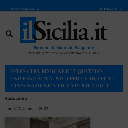
Cronache locali
Il Network
Fondato da Maurizio Scaglione
VENERDÌ 7 AGOSTO 2026 - AGGIORNATO ALLE 10:43
INTESA TRA REGIONE E LE QUATTRO
UNIVERSITÀ: “UN POLO PER LA RICERCA E
L’INNOVAZIONE” CLICCA PER IL VIDEO
Redazione
lunedì 10 Gennaio 2022