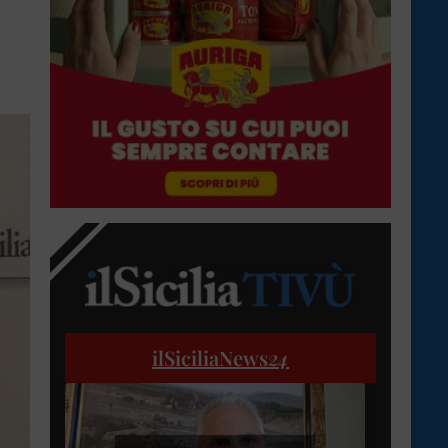
ilSiciliaNews
24