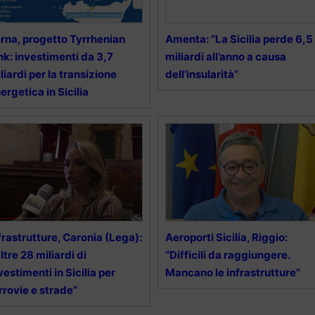
rna, progetto Tyrrhenian
Amenta: “La Sicilia perde 6,5
nk: investimenti da 3,7
miliardi all’anno a causa
liardi per la transizione
dell’insularità”
ergetica in Sicilia
frastrutture, Caronia (Lega):
Aeroporti Sicilia, Riggio:
ltre 28 miliardi di
“Difficili da raggiungere.
vestimenti in Sicilia per
Mancano le infrastrutture”
rrovie e strade”