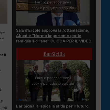
Fai clic per accettare i
cookie per questo servizio
Sala d’Ercole approva la rottamazione,
ere
Abbate: “Norma importante per le
ati
famiglie siciliane” CLICCA PER IL VIDEO
BarSicilia
r il
e.
Fai clic per accettare i
cookie per questo servizio
a
di
Bar Sicilia, a Ispica la sfida per il futuro
menti