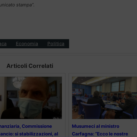
municato stampa”.
aca
Economia
Politica
Articoli Correlati
nanziaria, Commissione
Musumeci al ministro
lancio: si stabilizzazioni, al
Carfagna: “Ecco le nostre