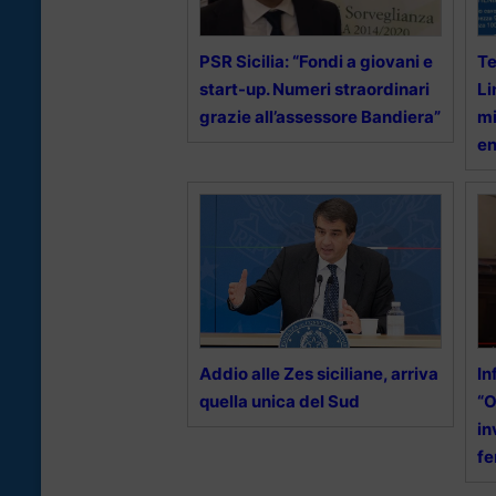
PSR Sicilia: “Fondi a giovani e
Te
start-up. Numeri straordinari
Li
grazie all’assessore Bandiera”
mi
en
Addio alle Zes siciliane, arriva
In
quella unica del Sud
“O
in
fe