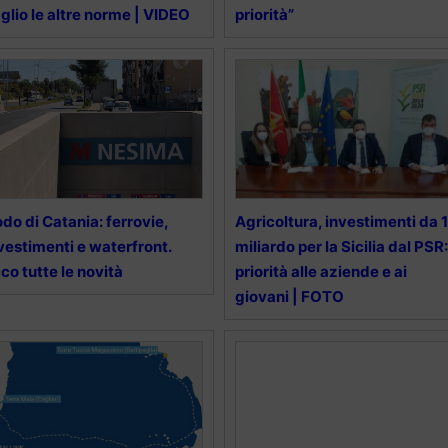
glio le altre norme | VIDEO
priorità”
do di Catania: ferrovie,
Agricoltura, investimenti da 1
vestimenti e waterfront.
miliardo per la Sicilia dal PSR:
co tutte le novità
priorità alle aziende e ai
giovani | FOTO