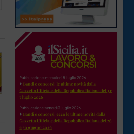
Pubblicazione: mercoledì 8 Luglio 2026
Bandi e concorsi: le ultime novità dalla
Gazzetta Ufficiale della Repubblica Italiana del 3 e
7 luglio 2026
Pubblicazione: venerdì 3 Luglio 2026
Bandi e concorsi: ecco le ultime novità dalla
Gazzetta Ufficiale della Repubblica Italiana del 26
e 30 giugno 2026