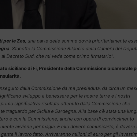
i per le Zes
, una parte delle somme dovrà prioritariamente ess
degna
. Stanotte la Commissione Bilancio della Camera dei Deput
al Decreto Sud, che mi vede come primo firmatario”
.
to siciliano di Fi, Presidente della Commissione bicamerale pe
nsularità.
conseguito dalla Commissione da me presieduta, da circa un mes
ignificano sviluppo e benessere per le nostre terre e i nostri
primo significativo risultato ottenuto dalla Commissione che
 traguardo per Sicilia e Sardegna. Alla base c’è stata una lung
nistero e con la Commissione, anche con opera di convincimento
io, niente avviene per magia. È mio dovere comunicarlo, è dovere 
gente il lavoro fatto. Arriveranno milioni di euro per gli investi