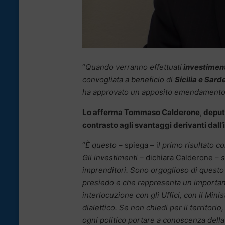
“
Quando verranno effettuati
investiment
convogliata a beneficio di
Sicilia e Sar
ha approvato un apposito emendamento 
Lo afferma Tommaso Calderone
,
deputa
contrasto agli svantaggi derivanti dall’i
“
È questo
– spiega – i
l primo risultato 
Gli investimenti –
dichiara Calderone –
s
imprenditori. Sono orgoglioso di questo 
presiedo e che rappresenta un importante
interlocuzione con gli Uffici, con il Mi
dialettico. Se non chiedi per il territor
ogni politico portare a conoscenza della 