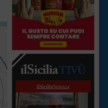
ilSiciliaNews
24