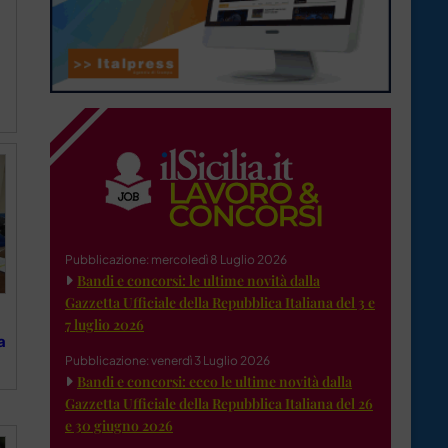
Pubblicazione: mercoledì 8 Luglio 2026
Bandi e concorsi: le ultime novità dalla
Gazzetta Ufficiale della Repubblica Italiana del 3 e
7 luglio 2026
a
Pubblicazione: venerdì 3 Luglio 2026
Bandi e concorsi: ecco le ultime novità dalla
Gazzetta Ufficiale della Repubblica Italiana del 26
e 30 giugno 2026