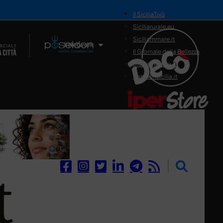
il SiciliaTivù
Siciliarurale.eu
Siciliammare.it
Il Network
Il Giornale della Bellezza
Siciliamedica.it
Sanitainsicilia.it