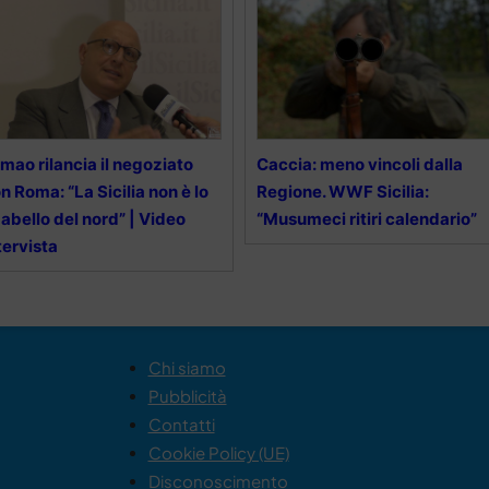
mao rilancia il negoziato
Caccia: meno vincoli dalla
n Roma: “La Sicilia non è lo
Regione. WWF Sicilia:
abello del nord” | Video
“Musumeci ritiri calendario”
tervista
Chi siamo
Pubblicità
Contatti
Cookie Policy (UE)
Disconoscimento