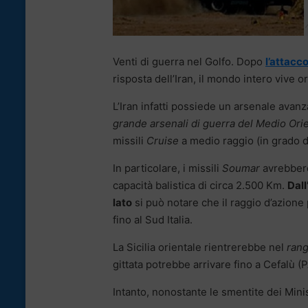
Venti di guerra nel Golfo. Dopo
l’attacc
risposta dell’Iran, il mondo intero vive 
L’Iran infatti possiede un arsenale avan
grande arsenali di guerra del Medio Ori
missili
Cruise
a medio raggio (in grado di
In particolare, i missili
Soumar
avrebber
capacità balistica di circa 2.500 Km.
Dall
lato
si può notare che il raggio d’azione
fino al Sud Italia.
La Sicilia orientale rientrerebbe nel
ran
gittata potrebbe arrivare fino a Cefalù (P
Intanto, nonostante le smentite dei Minis