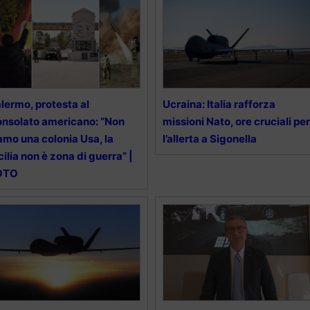
lermo, protesta al
Ucraina: Italia rafforza
nsolato americano: “Non
missioni Nato, ore cruciali per
amo una colonia Usa, la
l’allerta a Sigonella
cilia non è zona di guerra” |
OTO