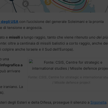
o degli USA
con l’uccisione del generale Soleimani e la pronta
ore di tensione e angoscia.
zato e
missili
a lungo raggio, tanto che viene ritenuto
uno dei più
ente:
oltre a centinaia di missili balistici a corto raggio, anche de
 colpire anche Israele e il Sud dell’Europa).
o una
’infografica a
 può arrivare
Fonte:
CSIS
, Centre for strategic e international st
/ Missile defence project
ge
iraniano. La
A).
teri degli Esteri e della Difesa, prosegue il silenzio a
Sigonella
.