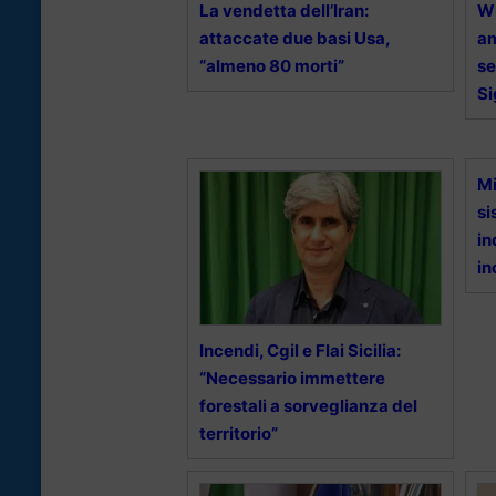
La vendetta dell’Iran:
Wi
attaccate due basi Usa,
am
“almeno 80 morti”
se
Si
Mi
si
in
in
Incendi, Cgil e Flai Sicilia:
“Necessario immettere
forestali a sorveglianza del
territorio”