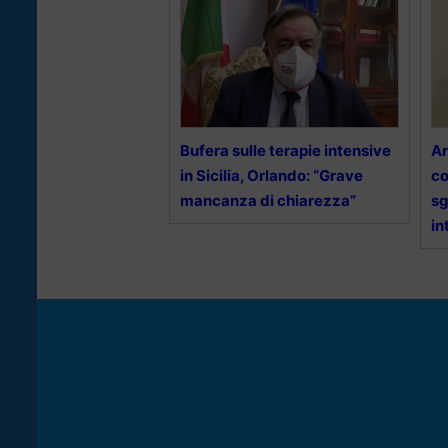
Bufera sulle terapie intensive
Ar
in Sicilia, Orlando: “Grave
co
mancanza di chiarezza”
sg
in