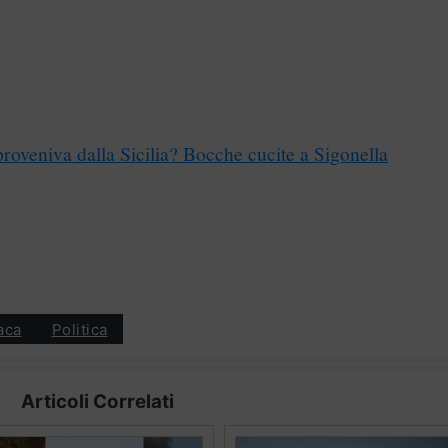
proveniva dalla Sicilia? Bocche cucite a Sigonella
aca
Politica
Articoli Correlati