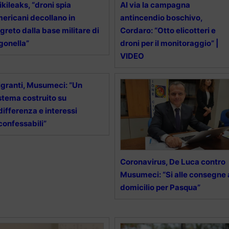
kileaks, “droni spia
Al via la campagna
ericani decollano in
antincendio boschivo,
greto dalla base militare di
Cordaro: “Otto elicotteri e
gonella”
droni per il monitoraggio” |
VIDEO
granti, Musumeci: “Un
stema costruito su
differenza e interessi
confessabili”
Coronavirus, De Luca contro
Musumeci: “Si alle consegne 
domicilio per Pasqua”