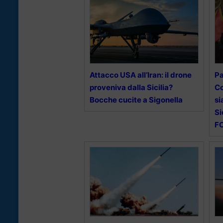
Attacco USA all’Iran: il drone
Pa
proveniva dalla Sicilia?
Co
Bocche cucite a Sigonella
si
Si
F