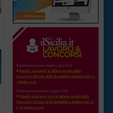
Pubblicazione: mercoledì 8 Luglio 2026
Bandi e concorsi: le ultime novità dalla
Gazzetta Ufficiale della Repubblica Italiana del 3 e
7 luglio 2026
Pubblicazione: venerdì 3 Luglio 2026
Bandi e concorsi: ecco le ultime novità dalla
Gazzetta Ufficiale della Repubblica Italiana del 26
e 30 giugno 2026