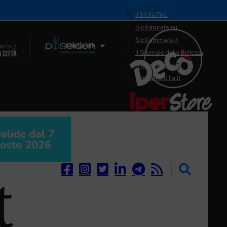
il SiciliaTivù
Siciliarurale.eu
Siciliammare.it
Il Network
Il Giornale della Bellezza
Siciliamedica.it
Sanitainsicilia.it