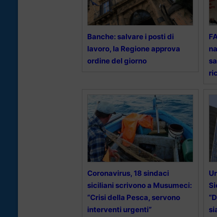
Banche: salvare i posti di
FA
lavoro, la Regione approva
na
ordine del giorno
sa
ri
Coronavirus, 18 sindaci
Un
siciliani scrivono a Musumeci:
Si
“Crisi della Pesca, servono
“D
interventi urgenti”
si