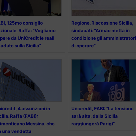
BI, 125mo consiglio
Regione. Riscossione Sicilia,
zionale, Raffa: “Vogliamo
sindacati: “Armao metta in
pere da UniCredit le reali
condizione gli amministratori
cadute sulla Sicilia”
di operare”
icredit, 4 assunzioni in
Unicredit, FABI: “La tensione
cilia. Raffa (FABI):
sarà alta, dalla Sicilia
imenticano Messina, che
raggiungerà Parigi”
a una vendetta