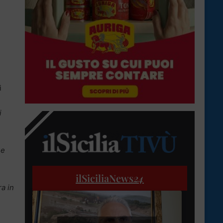
i
i
he
ilSiciliaNews
24
a in