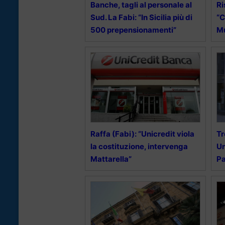
Banche, tagli al personale al
Ri
Sud. La Fabi: “In Sicilia più di
“C
500 prepensionamenti”
Mu
Raffa (Fabi): “Unicredit viola
Tr
la costituzione, intervenga
Un
Mattarella”
Pa