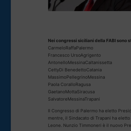
Nei congressi siciliani della FABI sono s
Carmelo​Raffa​​Palermo
Francesco ​Urso​​Agrigento
Antonello​Messina​Caltanissetta
Cetty​​Di Benedetto​Catania
Massimo​Pellegrino​Messina
Paola ​​Corallo​​Ragusa
Gaetano​Motta​​Siracusa
Salvatore​Messina​Trapani
Il Congresso di Palermo ha eletto Presid
mentre, il Sindacato di Trapani ha elett
Leone. Nunzio Timmoneri è il nuovo Pre