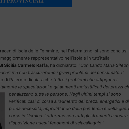
TI PROVINCIALI
aracen di Isola delle Femmine, nel Palermitano, si sono conclusi 
aggiormente rappresentativo nell’Isola e in tutt’Italia.
I Sicilia Carmelo Raffa
, ha dichiarato:
“Con Lando Maria Sileon
bancari ma non trascureremo i gravi problemi dei consumatori”
ato di Palermo dichiara che
“oltre i problemi che affiggono i
tamente le speculazioni e gli aumenti ingiustificati dei prezzi c
penalizzano tutte le persone.
Negli ultimi tempi si sono
verificati casi di corsa all’aumento dei prezzi energetici e di
prima necessità, approfittando della pandemia e della guerr
corso in Ucraina. Lotteremo con tutti gli strumenti a nostra
disposizione questi fenomeni di sciacallaggio.”