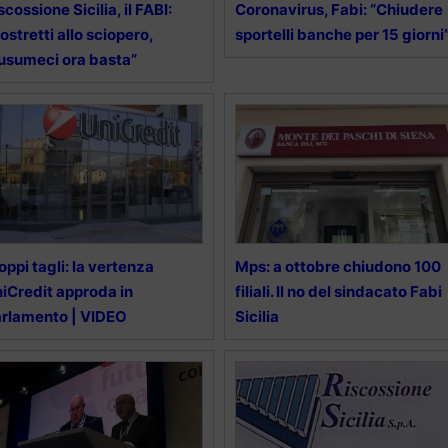
scossione Sicilia, il FABI:
Coronavirus, Fabi: “Chiudere
ostretti allo sciopero,
sportelli banche per 15 giorni
sumeci ora basta”
oppi tagli: la vertenza
Mps: a ottobre chiudono 100
iCredit approda in
filiali. Il no del sindacato Fabi
rlamento | VIDEO
Sicilia