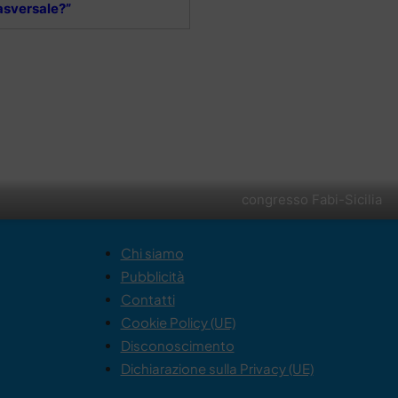
asversale?”
congresso Fabi-Sicilia
Chi siamo
Pubblicità
Contatti
Cookie Policy (UE)
Disconoscimento
Dichiarazione sulla Privacy (UE)