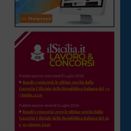
Pubblicazione: mercoledì 8 Luglio 2026
Bandi e concorsi: le ultime novità dalla
Gazzetta Ufficiale della Repubblica Italiana del 3 e
7 luglio 2026
Pubblicazione: venerdì 3 Luglio 2026
Bandi e concorsi: ecco le ultime novità dalla
Gazzetta Ufficiale della Repubblica Italiana del 26
e 30 giugno 2026