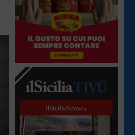
ilSiciliaNews
24