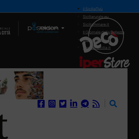
il SiciliaTivù
Siciliarurale.eu
Siciliammare.it
Il Network
Il Giornale della Bellezza
Siciliamedica.it
Sanitainsicilia.it