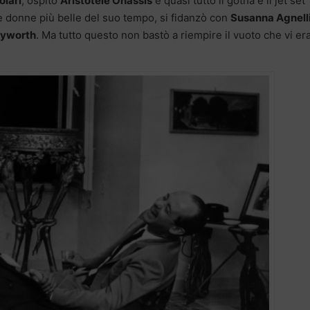
olari
, ospitò
Aristotele Onassis
e quasi tutto il gotha e il jet set
le donne più belle del suo tempo, si fidanzò con
Susanna Agnell
ayworth
. Ma tutto questo non bastò a riempire il vuoto che vi era