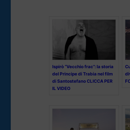
Ispirò “Vecchio frac”: la storia
Cu
del Principe di Trabia nel film
di
di Santostefano CLICCA PER
F
IL VIDEO