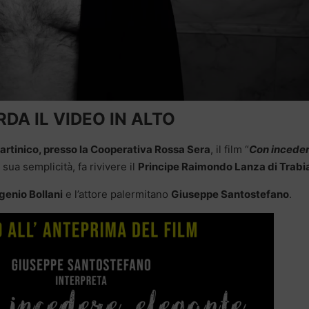
DA IL VIDEO IN ALTO
 Partinico, presso la Cooperativa Rossa Sera
, il film “
Con incede
sua semplicità, fa rivivere il
Principe Raimondo Lanza di Trabi
genio Bollani
e l’attore palermitano
Giuseppe Santostefano
.