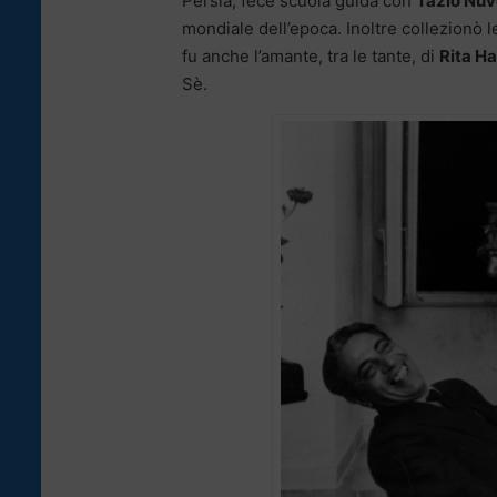
Persia, fece scuola guida con
Tazio Nuv
mondiale dell’epoca. Inoltre collezionò 
fu anche l’amante, tra le tante, di
Rita H
Sè.