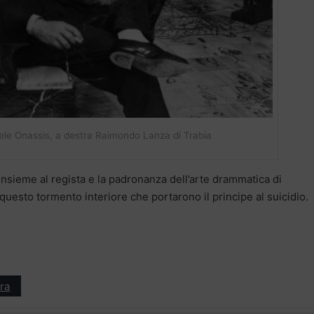
otele Onassis, a destra Raimondo Lanza di Trabia
insieme al regista e la padronanza dell’arte drammatica di
questo tormento interiore che portarono il principe al suicidio.
ra