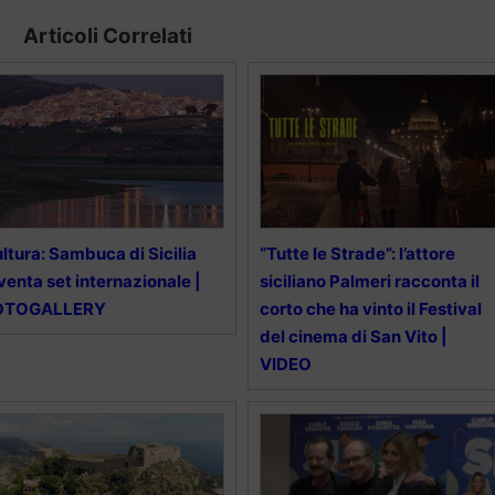
Articoli Correlati
ltura: Sambuca di Sicilia
“Tutte le Strade”: l’attore
venta set internazionale |
siciliano Palmeri racconta il
OTOGALLERY
corto che ha vinto il Festival
del cinema di San Vito |
VIDEO