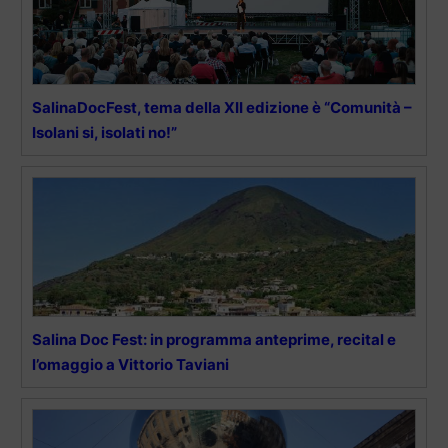
SalinaDocFest, tema della XII edizione è “Comunità –
Isolani si, isolati no!”
Salina Doc Fest: in programma anteprime, recital e
l’omaggio a Vittorio Taviani