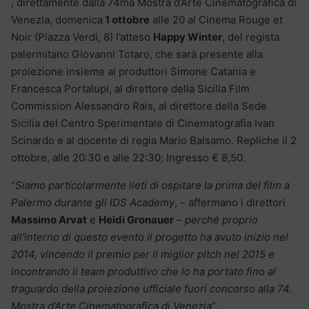
, direttamente dalla 74ma Mostra d’Arte Cinematografica di
Venezia, domenica
1 ottobre
alle 20 al Cinema Rouge et
Noir (Piazza Verdi, 8) l’atteso
Happy Winter
, del regista
palermitano Giovanni Totaro, che sarà presente alla
proiezione insieme ai produttori Simone Catania e
Francesca Portalupi, al direttore della Sicilia Film
Commission Alessandro Rais, al direttore della Sede
Sicilia del Centro Sperimentale di Cinematografia Ivan
Scinardo e al docente di regia Mario Balsamo. Repliche il 2
ottobre, alle 20:30 e alle 22:30; Ingresso € 8,50.
“
Siamo particolarmente lieti di ospitare la prima del film a
Palermo durante gli IDS Academy
, – affermano i direttori
Massimo Arvat
e
Heidi Gronauer
–
perché proprio
all’interno di questo evento il progetto ha avuto inizio nel
2014, vincendo il premio per il miglior pitch nel 2015 e
incontrando il team produttivo che lo ha portato fino al
traguardo della proiezione ufficiale fuori concorso alla 74.
Mostra d’Arte Cinematografica di Venezia
”.