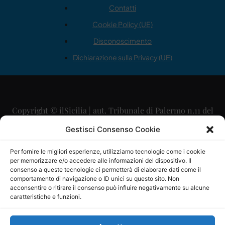
Contatti
Cookie Policy (UE)
Disconoscimento
Dichiarazione sulla Privacy (UE)
Copyright © ilSicilia | aut. Tribunale di Palermo n.11 del
29/09/2015
Gestisci Consenso Cookie
Editore: Mercurio Comunicazione Soc. Coop. A.R.L.
Per fornire le migliori esperienze, utilizziamo tecnologie come i cookie
per memorizzare e/o accedere alle informazioni del dispositivo. Il
Direttore Editoriale: Maurizio Scaglione
consenso a queste tecnologie ci permetterà di elaborare dati come il
comportamento di navigazione o ID unici su questo sito. Non
Direttore Responsabile: Maria Calabrese
acconsentire o ritirare il consenso può influire negativamente su alcune
caratteristiche e funzioni.
p.zza Sant’Oliva, 9 – 90141 – Palermo – 091335557
P.IVA: 06334930820