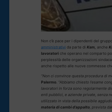
Non c’è pace per i dipendenti del grupp
amministrativi
da parte di
Ksm,
anche
K
lavoratori
che operano nel comparto port
perplessità delle organizzazioni sindaca
anche rispetto alle nuove commesse che 
“Non ci convince questa procedura di mo
Palermo
.
“Abbiamo chiesto l’esame congiun
lavoratori in forza sono regolarmente dis
enti pubblici, e aziende private, senza
utilizzato in vista della possibile aggi
materia di cambi d’appalto
, prevista da