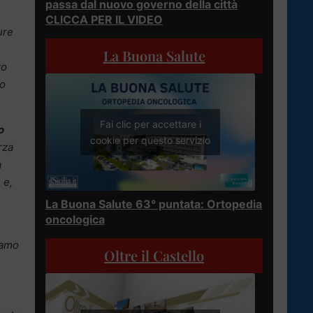
passa dal nuovo governo della città
CLICCA PER IL VIDEO
ure
La Buona Salute
to
uo
Fai clic per accettare i
o
cookie per questo servizio
rza
a
 e,
La Buona Salute 63° puntata: Ortopedia
oncologica
amo
Oltre il Castello