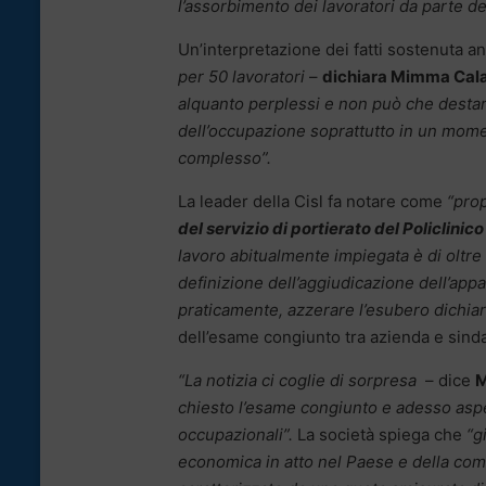
l’assorbimento dei lavoratori da parte de
Un’interpretazione dei fatti sostenuta an
per 50 lavoratori
–
dichiara Mimma Calab
alquanto perplessi e non può che destar
dell’occupazione soprattutto in un moment
complesso”.
La leader della Cisl fa notare come
“pro
del servizio di portierato del Policlinic
lavoro abitualmente impiegata è di oltre
definizione dell’aggiudicazione dell’app
praticamente, azzerare l’esubero dichia
dell’esame congiunto tra azienda e sinda
“La notizia ci coglie di sorpresa
– dice
M
chiesto l’esame congiunto e adesso aspet
occupazionali”.
La società spiega che
“g
economica in atto nel Paese e della com