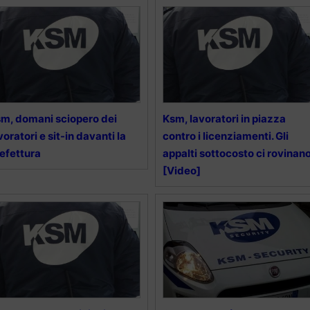
m, domani sciopero dei
Ksm, lavoratori in piazza
voratori e sit-in davanti la
contro i licenziamenti. Gli
efettura
appalti sottocosto ci rovinan
[Video]