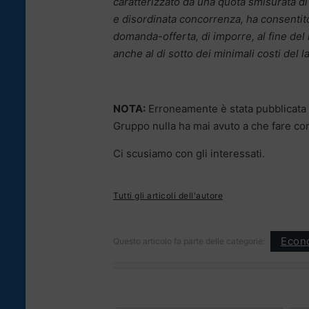
caratterizzato da una quota smisurata di
e disordinata concorrenza, ha consentito 
domanda-offerta, di imporre, al fine del 
anche al di sotto dei minimali costi del l
NOTA:
Erroneamente è stata pubblicata 
Gruppo nulla ha mai avuto a che fare con
Ci scusiamo con gli interessati.
Tutti gli articoli dell'autore
Econ
Questo articolo fa parte delle categorie: