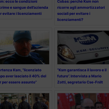
m: ecco le condizioni
Cobas: perchè Ksm non
crime e sangue dell’azienda
ricorre agli ammortizzatori
r evitare i licenziamenti
sociali per evitare i
licenziamenti?
rtenza Ksm, “licenziato
“Ksm garantisca il lavoro e il
po aver lasciato il 40% del
futuro”. Intervista a Mario
r per essere assunto”
Zotti, segretario Cse-Fnilt