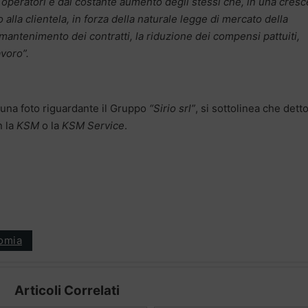
 operatori e dal costante aumento degli stessi che, in una cres
alla clientela, in forza della naturale legge di mercato della
mantenimento dei contratti, la riduzione dei compensi pattuiti,
avoro”.
una foto riguardante il Gruppo
“Sirio srl”
, si sottolinea che dett
 la
KSM
o la
KSM Service
.
omia
Articoli Correlati