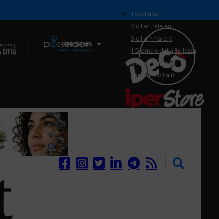
il SiciliaTivù
Siciliarurale.eu
Siciliammare.it
Il Network
Il Giornale della Bellezza
Siciliamedica.it
Sanitainsicilia.it