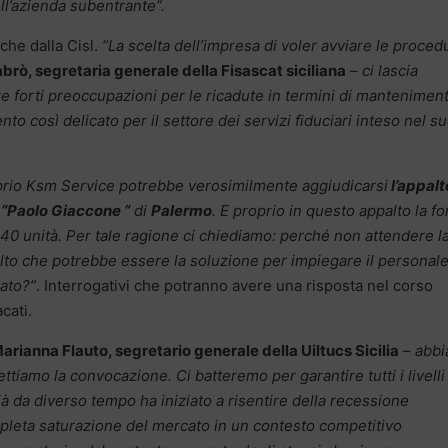
ll’azienda subentrante”.
che dalla Cisl.
“La scelta dell’impresa di voler avviare le proced
rò, segretaria generale della Fisascat siciliana
–
ci lascia
e forti preoccupazioni per le ricadute in termini di mantenimen
o così delicato per il settore dei servizi fiduciari inteso nel s
prio Ksm Service potrebbe verosimilmente aggiudicarsi
l’appalt
o “Paolo Giaccone “
di
Palermo
. E proprio in questo appalto la fo
 40 unità. Per tale ragione ci chiediamo: perché non attendere l
alto che potrebbe essere la soluzione per impiegare il personale
rato?”
. Interrogativi che potranno avere una risposta nel corso
cati.
arianna Flauto, segretario generale della Uiltucs Sicilia
–
abbi
tiamo la convocazione. Ci batteremo per garantire tutti i livelli
ià da diverso tempo ha iniziato a risentire della recessione
pleta saturazione del mercato in un contesto competitivo