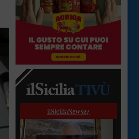
ilSiciliaNews
24