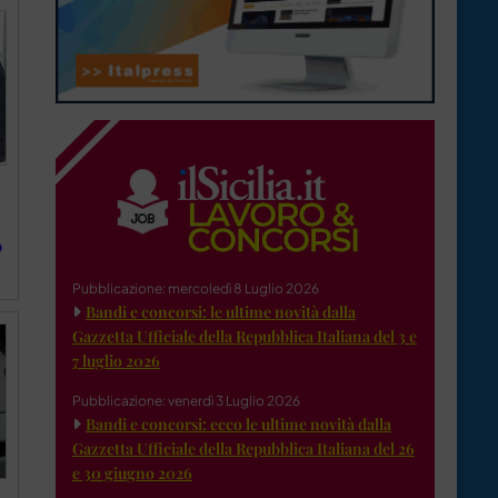
o
Pubblicazione: mercoledì 8 Luglio 2026
Bandi e concorsi: le ultime novità dalla
Gazzetta Ufficiale della Repubblica Italiana del 3 e
7 luglio 2026
Pubblicazione: venerdì 3 Luglio 2026
Bandi e concorsi: ecco le ultime novità dalla
Gazzetta Ufficiale della Repubblica Italiana del 26
e 30 giugno 2026