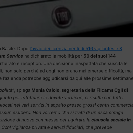
o Basile. Dopo
l’avvio dei licenziamenti di 516 vigilantes e 8
sm Service
ha dichiarato la mobilità per
50 dei suoi 144
ierato e reception. Una decisione inaspettata che suscita le
li, non solo perché ad oggi non erano mai emerse difficoltà, ma
l’azienda potrebbe aggiudicarsi da qui alle prossime settimane
bilità”
, spiega
Monia Caiolo, segretaria della Filcams Cgil di
to per effettuare le dovute verifiche, ci risulta che tutti i
locati nei vari servizi in appalto presso grossi centri commercia
 nessun esubero. Non vorremo che si tratti di un escamotage
udicazione di nuove commesse per aggirare la
clausola sociale in
l Ccnl vigilanza privata e servizi fiduciari, che prevede