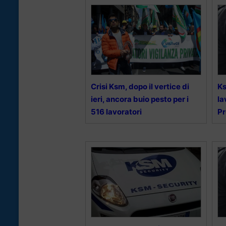
Crisi Ksm, dopo il vertice di
Ks
ieri, ancora buio pesto per i
la
516 lavoratori
Pr