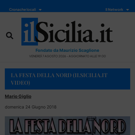
Cronache locali
Il Network
Fondato da Maurizio Scaglione
VENERDÌ 7 AGOSTO 2026 - AGGIORNATO ALLE 19:00
LA FESTA DELLA NORD (ILSICILIA.IT
VIDEO)
Mario Giglio
domenica 24 Giugno 2018