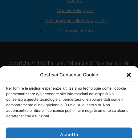
Contatti
Cookie Policy (UE)
Dichiarazione sulla Privacy (UE)
Disconoscimento
Copyright © ilSicilia | aut. Tribunale di Palermo n.11 del
29/09/2015
Gestisci Consenso Cookie
Editore: Mercurio Comunicazione Soc. Coop. A.R.L.
Per fornire le migliori esperienze, utilizziamo tecnologie come i cookie
per memorizzare e/o accedere alle informazioni del dispositivo. Il
Direttore Editoriale: Maurizio Scaglione
consenso a queste tecnologie ci permetterà di elaborare dati come il
comportamento di navigazione o ID unici su questo sito. Non
Direttore Responsabile: Maria Calabrese
acconsentire o ritirare il consenso può influire negativamente su alcune
caratteristiche e funzioni.
p.zza Sant’Oliva, 9 – 90141 – Palermo – 091335557
P.IVA: 06334930820
Accetta