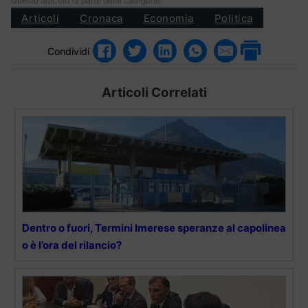
Questo articolo fa parte delle categorie:
Articoli
Cronaca
Economia
Politica
Condividi
Articoli Correlati
Dentro o fuori, Termini Imerese speranze al capolinea
o è l’ora del rilancio?