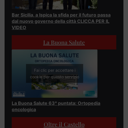
Bar Sicilia, a Ispica la sfida per il futuro passa
dal nuovo governo della città CLICCA PER IL
VIDEO
La Buona Salute
Fai clic per accettare i
cookie per questo servizio
La Buona Salute 63° puntata: Ortopedia
oncologica
Oltre il Castello