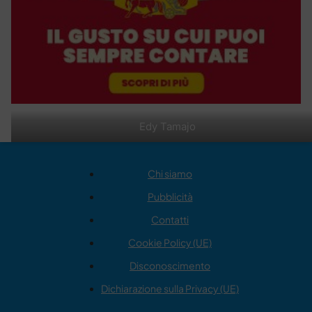
Edy Tamajo
Chi siamo
Pubblicità
Contatti
Cookie Policy (UE)
Disconoscimento
Dichiarazione sulla Privacy (UE)