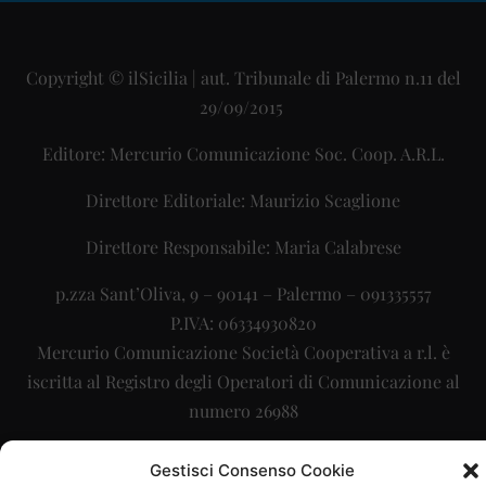
Copyright © ilSicilia | aut. Tribunale di Palermo n.11 del
29/09/2015
Editore: Mercurio Comunicazione Soc. Coop. A.R.L.
Direttore Editoriale: Maurizio Scaglione
Direttore Responsabile: Maria Calabrese
p.zza Sant’Oliva, 9 – 90141 – Palermo – 091335557
P.IVA: 06334930820
Mercurio Comunicazione Società Cooperativa a r.l. è
iscritta al Registro degli Operatori di Comunicazione al
numero 26988
Sito gestito da
La Digitale srl
–
info@ladigitale.it
Gestisci Consenso Cookie