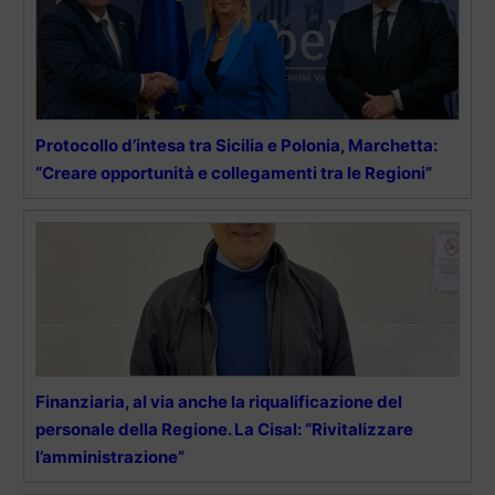
Protocollo d’intesa tra Sicilia e Polonia, Marchetta:
“Creare opportunità e collegamenti tra le Regioni”
Finanziaria, al via anche la riqualificazione del
personale della Regione. La Cisal: “Rivitalizzare
l’amministrazione”