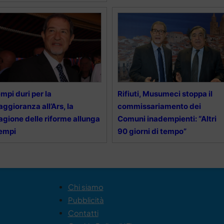
mpi duri per la
Rifiuti, Musumeci stoppa il
ggioranza all’Ars, la
commissariamento dei
agione delle riforme allunga
Comuni inadempienti: “Altri
tempi
90 giorni di tempo”
Chi siamo
Pubblicità
Contatti