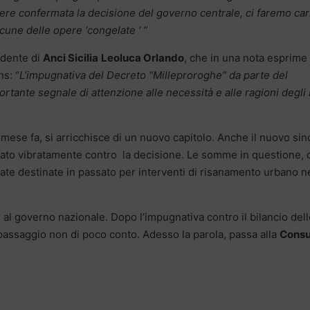
re confermata la decisione del governo centrale, ci faremo car
lcune delle opere ‘congelate ‘ ”
idente di
Anci Sicilia
Leoluca Orlando
, che in una nota esprime
ns: “
L’impugnativa del Decreto “Milleproroghe” da parte del
ante segnale di attenzione alle necessità e alle ragioni degli 
mese fa, si arricchisce di un nuovo capitolo. Anche il nuovo si
ato vibratamente contro la decisione. Le somme in questione, 
ate destinate in passato per interventi di risanamento urbano n
al governo nazionale. Dopo l’impugnativa contro il bilancio dell
o passaggio non di poco conto. Adesso la parola, passa alla
Consu