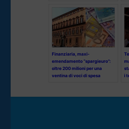
Finanziaria, maxi-
Te
emendamento “spargieuro”:
ma
oltre 200 milioni per una
st
ventina di voci di spesa
i 