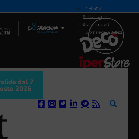
il SiciliaTivù
Siciliarurale.eu
Siciliammare.it
Il Network
Il Giornale della Bellezza
Siciliamedica.it
Sanitainsicilia.it