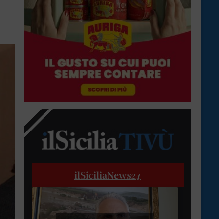
ilSiciliaNews
24