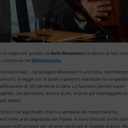
erno regionale guidato da
Nello Musumeci
ha deciso di fare rico
e, contenuta nel
Milleproroghe.
ostituzionale,
– ha spiegato Musumeci in una nota-
nell’interes
oinvolti, la legge con la quale il governo nazionale ha congelato
lificazione di 120 periferie in Italia
.
Lo facciamo perché siamo
bagliata, che penalizza, ancora di più, le aree già svantaggiate 
 più deboli.
politico dal significato chiaro e semplice da interpretare ha
menti nelle aree degradate del Paese, si sono bloccati anche quel
nvolge molti progetti per diverse centinaia di migliaia di euro. A