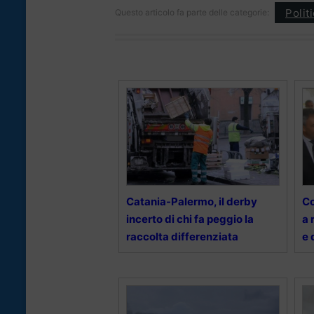
Polit
Questo articolo fa parte delle categorie:
Catania-Palermo, il derby
Co
incerto di chi fa peggio la
a 
raccolta differenziata
e 