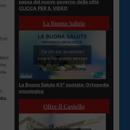
passa dal nuovo governo della città
ico
CLICCA PER IL VIDEO
La Buona Salute
Enti
Fai clic per accettare i
ndaco
cookie per questo servizio
che
elle
La Buona Salute 63° puntata: Ortopedia
o
oncologica
lta.
Oltre il Castello