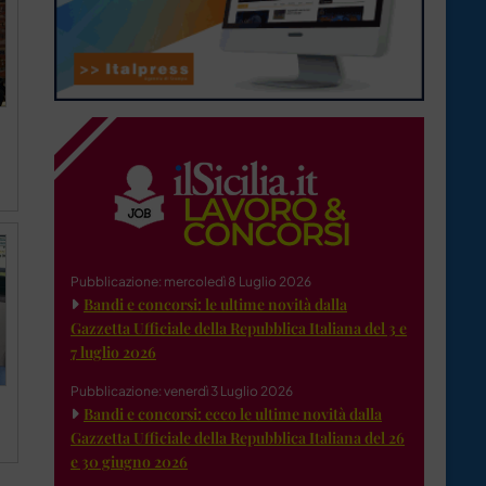
Pubblicazione: mercoledì 8 Luglio 2026
Bandi e concorsi: le ultime novità dalla
Gazzetta Ufficiale della Repubblica Italiana del 3 e
7 luglio 2026
Pubblicazione: venerdì 3 Luglio 2026
Bandi e concorsi: ecco le ultime novità dalla
Gazzetta Ufficiale della Repubblica Italiana del 26
e 30 giugno 2026