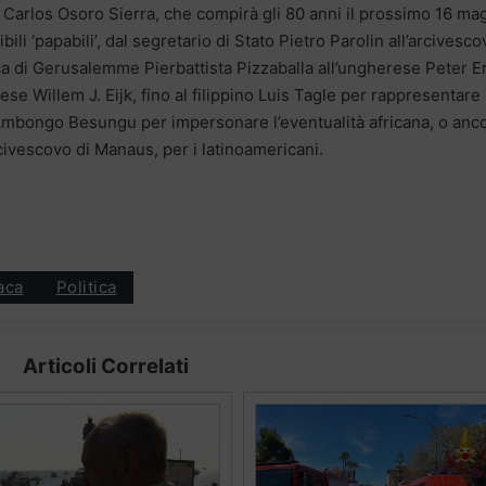
 Carlos Osoro Sierra, che compirà gli 80 anni il prossimo 16 ma
ili ‘papabili’, dal segretario di Stato Pietro Parolin all’arcivesco
ca di Gerusalemme Pierbattista Pizzaballa all’ungherese Peter E
se Willem J. Eijk, fino al filippino Luis Tagle per rappresentare 
 Ambongo Besungu per impersonare l’eventualità africana, o anc
rcivescovo di Manaus, per i latinoamericani.
aca
Politica
Articoli Correlati