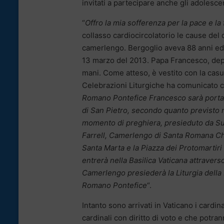
invitati a partecipare anche gli adolescen
“
Offro la mia sofferenza per la pace e la f
collasso cardiocircolatorio le cause del 
camerlengo. Bergoglio aveva 88 anni ed er
13 marzo del 2013. Papa Francesco, depos
mani. Come atteso, è vestito con la casula 
Celebrazioni Liturgiche ha comunicato c
Romano Pontefice Francesco sarà portat
di San Pietro, secondo quanto previsto 
momento di preghiera, presieduto da S
Farrell, Camerlengo di Santa Romana Chie
Santa Marta e la Piazza dei Protomartiri
entrerà nella Basilica Vaticana attravers
Camerlengo presiederà la Liturgia della P
Romano Pontefice
“.
Intanto sono arrivati in Vaticano i cardi
cardinali con diritto di voto e che potra