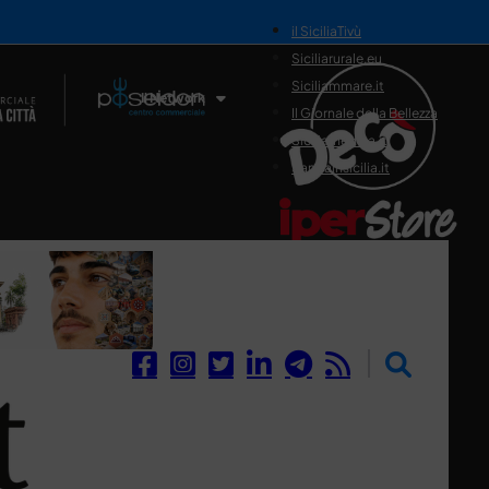
il SiciliaTivù
Siciliarurale.eu
Siciliammare.it
Il Network
Il Giornale della Bellezza
Siciliamedica.it
Sanitainsicilia.it