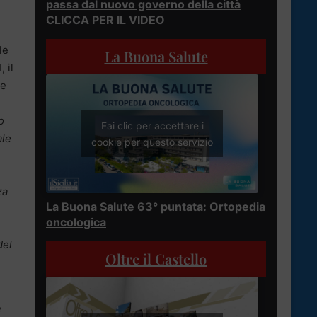
passa dal nuovo governo della città
CLICCA PER IL VIDEO
le
La Buona Salute
 il
le
o
Fai clic per accettare i
ale
cookie per questo servizio
za
La Buona Salute 63° puntata: Ortopedia
oncologica
del
Oltre il Castello
è