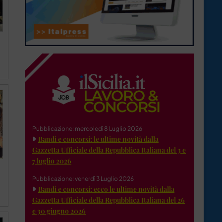
Pubblicazione: mercoledì 8 Luglio 2026
Bandi e concorsi: le ultime novità dalla
Gazzetta Ufficiale della Repubblica Italiana del 3 e
7 luglio 2026
Pubblicazione: venerdì 3 Luglio 2026
Bandi e concorsi: ecco le ultime novità dalla
Gazzetta Ufficiale della Repubblica Italiana del 26
e 30 giugno 2026