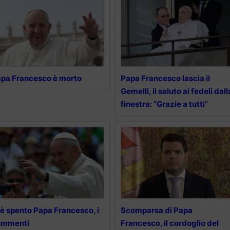
pa Francesco è morto
Papa Francesco lascia il
Gemelli, il saluto ai fedeli dall
finestra: “Grazie a tutti”
 è spento Papa Francesco, i
Scomparsa di Papa
ommenti
Francesco, il cordoglio del