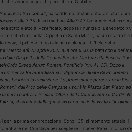
ti che vivono in questi giorni il loro Giubileo.
ratellanza tra i popoli
“, ha scritto nel testamento. Un ictus e un
decesso alle 7:35 di ieri mattina. Alle 9.47 l’annuncio del cardina
a stato eletto al Pontificato, dopo la rinuncia di Benedetto XVI,
to nella bara nella Cappella di Santa Marta, ha un rosario tra 
rossa, il pallio e in testa la mitra bianca. L’Ufficio delle
he “
mercoledì 23 aprile 2025 alle ore 9.00, la bara con il defunt
a dalla Cappella della Domus Sanctæ Marthæ alla Basilica Pap
nell’Ordo Exsequiarum Romani Pontificis (nn. 41-65). Dopo il
ua Eminenza Reverendissima il Signor Cardinale Kevin Joseph
sa, ha inizio la traslazione. La processione percorrerà la Piaz
 Romani; dall’Arco delle Campane uscirà in Piazza San Pietro ed
o la porta centrale. Presso l’altare della Confessione il Cardinale
arola, al termine della quale avranno inizio le visite alla salma 
nali per la prima congregazione. Sono 135, al momento attuale, i
nno entrare nel Conclave per scegliere il nuovo Papa: in bilico c’