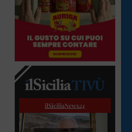
ilSiciliaNews
24