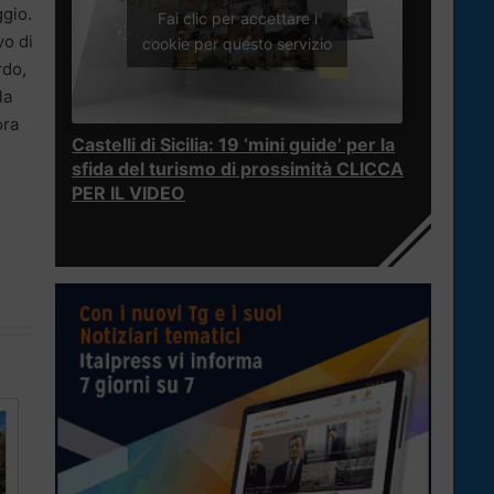
ggio.
Fai clic per accettare i
vo di
cookie per questo servizio
rdo,
la
ora
Castelli di Sicilia: 19 ‘mini guide’ per la
sfida del turismo di prossimità CLICCA
PER IL VIDEO