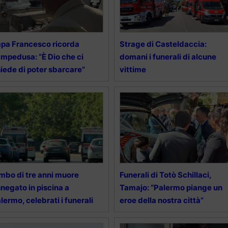
pa Francesco ricorda
Strage di Casteldaccia:
mpedusa: “È Dio che ci
domani i funerali di alcune
iede di poter sbarcare”
vittime
mbo di tre anni muore
Funerali di Totò Schillaci,
negato in piscina a
Tamajo: “Palermo piange un
lermo, celebrati i funerali
eroe della nostra città”