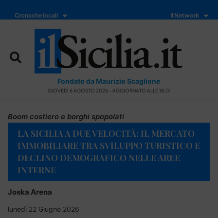
Cronache locali
Il Network
Fondato da Maurizio Scaglione
GIOVEDÌ 6 AGOSTO 2026 - AGGIORNATO ALLE 18:01
Boom costiero e borghi spopolati
LA SICILIA A DUE VELOCITÀ: IL MERCATO
IMMOBILIARE TRA SVILUPPO TURISTICO E
DECLINO DEMOGRAFICO NELLE AREE
INTERNE
Joska Arena
lunedì 22 Giugno 2026