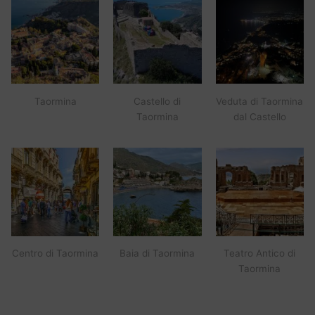
Taormina
Castello di
Veduta di Taormina
Taormina
dal Castello
Centro di Taormina
Baia di Taormina
Teatro Antico di
Taormina