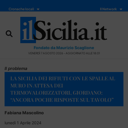
Cronache locali
Il Network
Fondato da Maurizio Scaglione
VENERDÌ 7 AGOSTO 2026 - AGGIORNATO ALLE 18:01
Il problema
LA SICILIA DEI RIFIUTI CON LE SPALLE AL
MURO IN ATTESA DEI
TERMOVALORIZZATORI, GIORDANO:
“ANCORA POCHE RISPOSTE SUL TAVOLO”
Fabiana Mascolino
lunedì 1 Aprile 2024