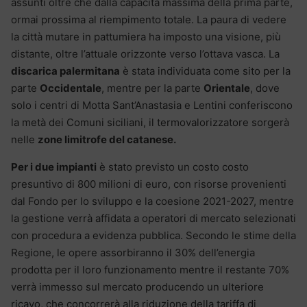
assunti oltre che dalla capacità massima della prima parte,
ormai prossima al riempimento totale. La paura di vedere
la città mutare in pattumiera ha imposto una visione, più
distante, oltre l’attuale orizzonte verso l’ottava vasca. La
discarica palermitana
è stata individuata come sito per la
parte
Occidentale
, mentre per la parte
Orientale
, dove
solo i centri di Motta Sant’Anastasia e Lentini conferiscono
la metà dei Comuni siciliani, il termovalorizzatore sorgerà
nelle
zone limitrofe del catanese.
Per i due impianti
è stato previsto un costo costo
presuntivo di 800 milioni di euro, con risorse provenienti
dal Fondo per lo sviluppo e la coesione 2021-2027, mentre
la gestione verrà affidata a operatori di mercato selezionati
con procedura a evidenza pubblica. Secondo le stime della
Regione, le opere assorbiranno il 30% dell’energia
prodotta per il loro funzionamento mentre il restante 70%
verrà immesso sul mercato producendo un ulteriore
ricavo, che concorrerà alla riduzione della tariffa di