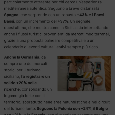
particolarmente attraente per chi cerca un’esperienza
mediterranea autentica. Seguono a breve distanza
la
Spagna
, che sorprende con un robusto
+43%
e i
Paesi
Bassi,
con un incremento del
+37%.
Un segnale,
quest’ultimo, che mostra come la Sicilia stia intercettando
anche i flussi turistici provenienti da mercati mediterranei,
grazie a una proposta balneare competitiva e a un
calendario di eventi culturali estivi sempre più ricco.
Anche la Germania
, da
sempre uno dei mercati
storici per il turismo
siciliano,
fa registrare un
solido +29% nelle
ricerche
, consolidando un
legame già forte con il
territorio, soprattutto nelle aree naturalistiche e nei circuiti
del turismo lento.
Seguono la Polonia con +24%, il Belgio
con +21%,
e
la Francia
, che si mantiene costante con una