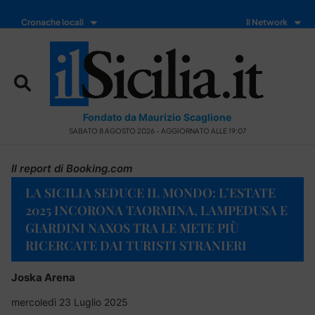
Cronache locali
Il Network
Fondato da Maurizio Scaglione
SABATO 8 AGOSTO 2026 - AGGIORNATO ALLE 19:07
Il report di Booking.com
LA SICILIA SEDUCE IL MONDO: L’ESTATE
2025 INCORONA TAORMINA, LAMPEDUSA E
GIARDINI NAXOS TRA LE METE PIÙ
RICERCATE DAI TURISTI STRANIERI
Joska Arena
mercoledì 23 Luglio 2025